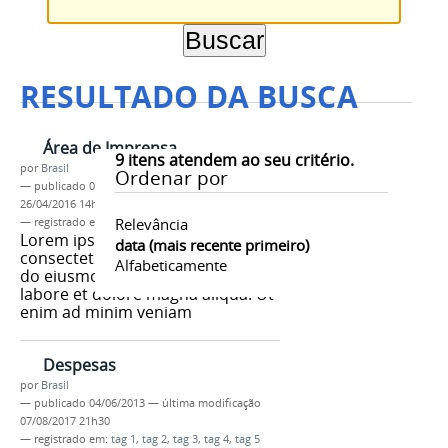
RESULTADO DA BUSCA
Área de Imprensa
9
itens atendem ao seu critério.
por
Brasil
Ordenar por
—
publicado
04/06/2013
—
última modificação
26/04/2016 14h42
Relevância
— registrado em:
tag 1
,
tag 2
,
tag 3
Lorem ipsum dolor sit amet,
data (mais recente primeiro)
consectetur adipisicing elit, sed
Alfabeticamente
do eiusmod tempor incididunt ut
labore et dolore magna aliqua. Ut
enim ad minim veniam
Despesas
por
Brasil
—
publicado
04/06/2013
—
última modificação
07/08/2017 21h30
— registrado em:
tag 1
,
tag 2
,
tag 3
,
tag 4
,
tag 5