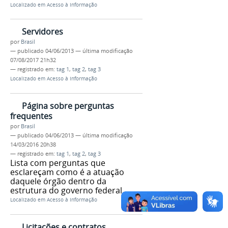
Localizado em
Acesso à Informação
Servidores
por
Brasil
—
publicado
04/06/2013
—
última modificação
07/08/2017 21h32
— registrado em:
tag 1
,
tag 2
,
tag 3
Localizado em
Acesso à Informação
Página sobre perguntas
frequentes
por
Brasil
—
publicado
04/06/2013
—
última modificação
14/03/2016 20h38
— registrado em:
tag 1
,
tag 2
,
tag 3
Lista com perguntas que
esclareçam como é a atuação
daquele órgão dentro da
estrutura do governo federal
Localizado em
Acesso à Informação
Licitações e contratos