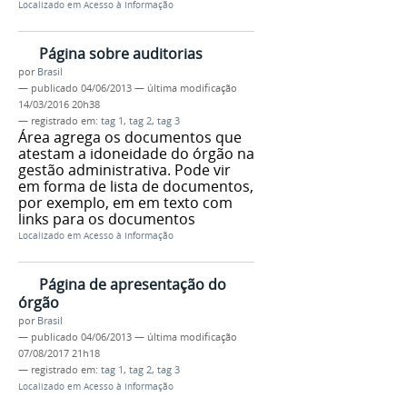
Localizado em
Acesso à Informação
Página sobre auditorias
por
Brasil
—
publicado
04/06/2013
—
última modificação
14/03/2016 20h38
— registrado em:
tag 1
,
tag 2
,
tag 3
Área agrega os documentos que
atestam a idoneidade do órgão na
gestão administrativa. Pode vir
em forma de lista de documentos,
por exemplo, em em texto com
links para os documentos
Localizado em
Acesso à Informação
Página de apresentação do
órgão
por
Brasil
—
publicado
04/06/2013
—
última modificação
07/08/2017 21h18
— registrado em:
tag 1
,
tag 2
,
tag 3
Localizado em
Acesso à Informação