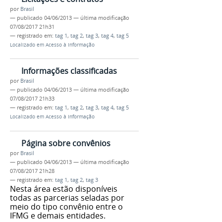
por
Brasil
—
publicado
04/06/2013
—
última modificação
07/08/2017 21h31
— registrado em:
tag 1
,
tag 2
,
tag 3
,
tag 4
,
tag 5
Localizado em
Acesso à Informação
Informações classificadas
por
Brasil
—
publicado
04/06/2013
—
última modificação
07/08/2017 21h33
— registrado em:
tag 1
,
tag 2
,
tag 3
,
tag 4
,
tag 5
Localizado em
Acesso à Informação
Página sobre convênios
por
Brasil
—
publicado
04/06/2013
—
última modificação
07/08/2017 21h28
— registrado em:
tag 1
,
tag 2
,
tag 3
Nesta área estão disponíveis
todas as parcerias seladas por
meio do tipo convênio entre o
IFMG e demais entidades.