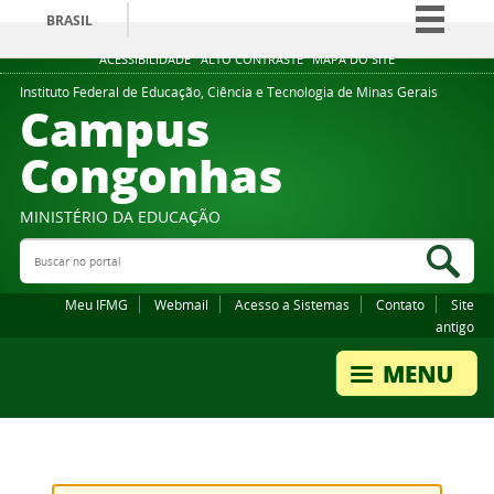
BRASIL
Simplifique!
ACESSIBILIDADE
ALTO CONTRASTE
MAPA DO SITE
Comunica BR
Instituto Federal de Educação, Ciência e Tecnologia de Minas Gerais
Campus
Participe
Congonhas
Acesso à informação
Legislação
MINISTÉRIO DA EDUCAÇÃO
Canais
Buscar no portal
Bus
Meu IFMG
Webmail
Acesso a Sistemas
Contato
Site
antigo