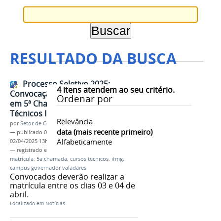
RESULTADO DA BUSCA
Processo Seletivo 2025:
4
itens atendem ao seu critério.
Convocação para matrícula online
Ordenar por
em 5ª Chamada dos Cursos
Técnicos Integrado
Relevância
por
Setor de Comunicação
data (mais recente primeiro)
—
publicado
02/04/2025
—
última modificação
Alfabeticamente
02/04/2025 13h27
— registrado em:
processo seletivo IFMG 2025
,
matrícula
,
5a chamada
,
cursos técnicos
,
ifmg
,
campus governador valadares
Convocados deverão realizar a
matrícula entre os dias 03 e 04 de
abril.
Localizado em
Notícias