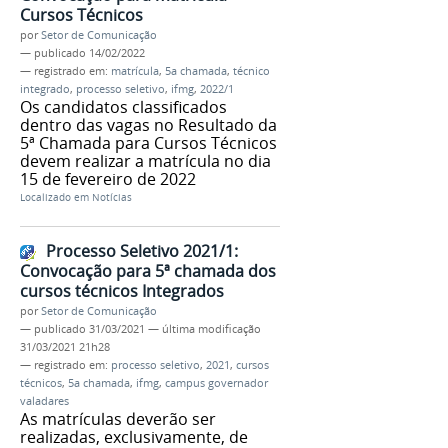
Cursos Técnicos
por
Setor de Comunicação
—
publicado
14/02/2022
— registrado em:
matrícula
,
5a chamada
,
técnico
integrado
,
processo seletivo
,
ifmg
,
2022/1
Os candidatos classificados
dentro das vagas no Resultado da
5ª Chamada para Cursos Técnicos
devem realizar a matrícula no dia
15 de fevereiro de 2022
Localizado em
Notícias
Processo Seletivo 2021/1:
Convocação para 5ª chamada dos
cursos técnicos Integrados
por
Setor de Comunicação
—
publicado
31/03/2021
—
última modificação
31/03/2021 21h28
— registrado em:
processo seletivo
,
2021
,
cursos
técnicos
,
5a chamada
,
ifmg
,
campus governador
valadares
As matrículas deverão ser
realizadas, exclusivamente, de