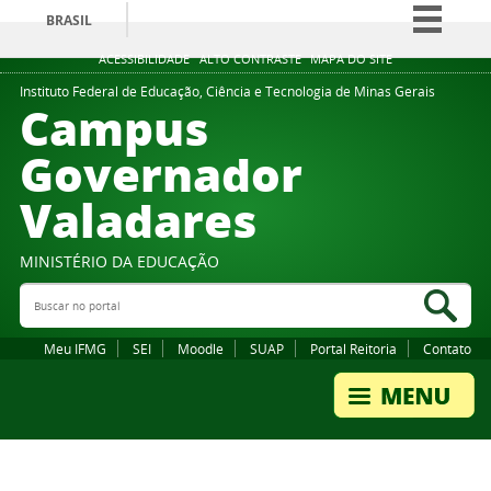
BRASIL
Simplifique!
ACESSIBILIDADE
ALTO CONTRASTE
MAPA DO SITE
Comunica BR
Instituto Federal de Educação, Ciência e Tecnologia de Minas Gerais
Campus
Participe
Governador
Acesso à informação
Valadares
Legislação
Canais
MINISTÉRIO DA EDUCAÇÃO
Buscar no portal
Bus
Meu IFMG
SEI
Moodle
SUAP
Portal Reitoria
Contato