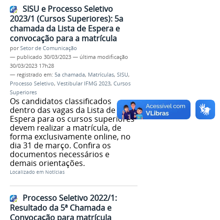
SISU e Processo Seletivo
2023/1 (Cursos Superiores): 5a
chamada da Lista de Espera e
convocação para a matrícula
por
Setor de Comunicação
—
publicado
30/03/2023
—
última modificação
30/03/2023 17h28
— registrado em:
5a chamada
,
Matrículas
,
SISU
,
Processo Seletivo
,
Vestibular IFMG 2023
,
Cursos
Superiores
Os candidatos classificados
dentro das vagas da Lista de
Espera para os cursos superiores
devem realizar a matrícula, de
forma exclusivamente online, no
dia 31 de março. Confira os
documentos necessários e
demais orientações.
Localizado em
Notícias
Processo Seletivo 2022/1:
Resultado da 5ª Chamada e
Convocação para matrícula