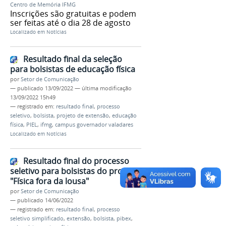
Centro de Memória IFMG
Inscrições são gratuitas e podem
ser feitas até o dia 28 de agosto
Localizado em
Notícias
Resultado final da seleção
para bolsistas de educação física
por
Setor de Comunicação
—
publicado
13/09/2022
—
última modificação
13/09/2022 15h49
— registrado em:
resultado final
,
processo
seletivo
,
bolsista
,
projeto de extensão
,
educação
física
,
PIEL
,
ifmg
,
campus governador valadares
Localizado em
Notícias
Resultado final do processo
seletivo para bolsistas do projeto
"Física fora da lousa"
por
Setor de Comunicação
—
publicado
14/06/2022
— registrado em:
resultado final
,
processo
seletivo simplificado
,
extensão
,
bolsista
,
pibex
,