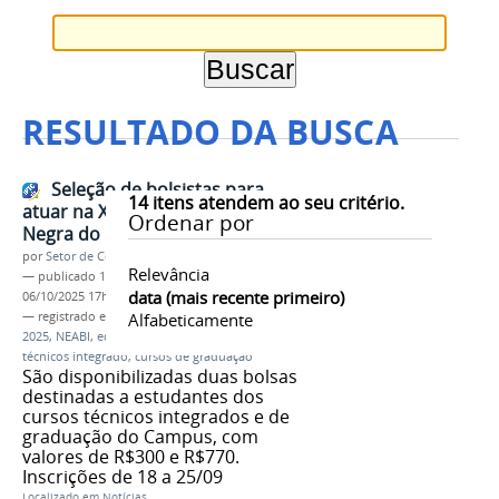
RESULTADO DA BUSCA
Seleção de bolsistas para
14
itens atendem ao seu critério.
atuar na X Semana da Consciência
Ordenar por
Negra do IFMG-GV
por
Setor de Comunicação
Relevância
—
publicado
17/09/2025
—
última modificação
data (mais recente primeiro)
06/10/2025 17h44
— registrado em:
X Semana da Consciência Negra
Alfabeticamente
2025
,
NEABI
,
edital
,
bolsista
,
estudante
,
cursos
técnicos integrado
,
cursos de graduação
São disponibilizadas duas bolsas
destinadas a estudantes dos
cursos técnicos integrados e de
graduação do Campus, com
valores de R$300 e R$770.
Inscrições de 18 a 25/09
Localizado em
Notícias