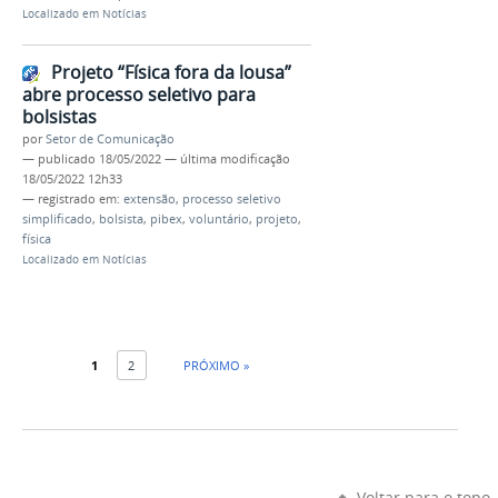
Localizado em
Notícias
Projeto “Física fora da lousa”
abre processo seletivo para
bolsistas
por
Setor de Comunicação
—
publicado
18/05/2022
—
última modificação
18/05/2022 12h33
— registrado em:
extensão
,
processo seletivo
simplificado
,
bolsista
,
pibex
,
voluntário
,
projeto
,
física
Localizado em
Notícias
1
2
PRÓXIMO »
Voltar para o topo