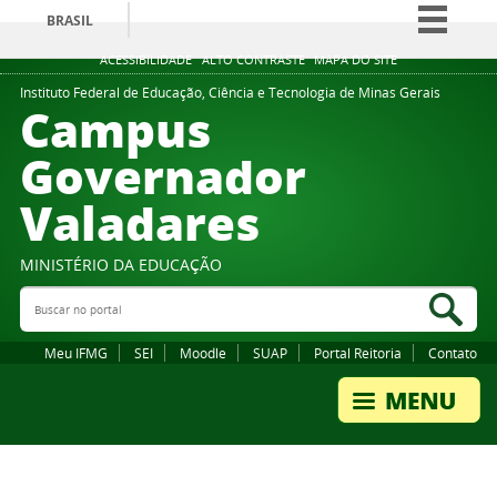
BRASIL
Simplifique!
ACESSIBILIDADE
ALTO CONTRASTE
MAPA DO SITE
Comunica BR
Instituto Federal de Educação, Ciência e Tecnologia de Minas Gerais
Campus
Participe
Governador
Acesso à informação
Valadares
Legislação
Canais
MINISTÉRIO DA EDUCAÇÃO
Buscar no portal
Bus
Meu IFMG
SEI
Moodle
SUAP
Portal Reitoria
Contato