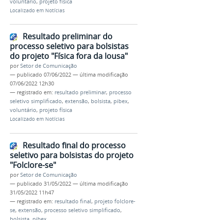
voluntário
,
projeto física
Localizado em
Notícias
Resultado preliminar do
processo seletivo para bolsistas
do projeto "Física fora da lousa"
por
Setor de Comunicação
—
publicado
07/06/2022
—
última modificação
07/06/2022 12h30
— registrado em:
resultado preliminar
,
processo
seletivo simplificado
,
extensão
,
bolsista
,
pibex
,
voluntário
,
projeto física
Localizado em
Notícias
Resultado final do processo
seletivo para bolsistas do projeto
"Folclore-se"
por
Setor de Comunicação
—
publicado
31/05/2022
—
última modificação
31/05/2022 11h47
— registrado em:
resultado final
,
projeto folclore-
se
,
extensão
,
processo seletivo simplificado
,
bolsista
,
pibex