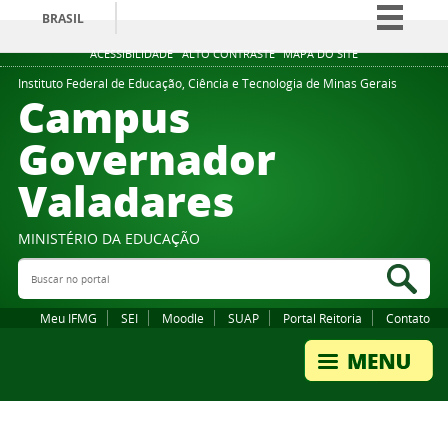
BRASIL
Simplifique!
ACESSIBILIDADE
ALTO CONTRASTE
MAPA DO SITE
Comunica BR
Instituto Federal de Educação, Ciência e Tecnologia de Minas Gerais
Campus
Participe
Governador
Acesso à informação
Valadares
Legislação
Canais
MINISTÉRIO DA EDUCAÇÃO
Buscar no portal
Bus
Meu IFMG
SEI
Moodle
SUAP
Portal Reitoria
Contato