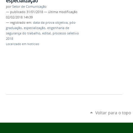
especialização
por
Setor de Comunicação
—
publicado
31/01/2018
—
última modificação
02/02/2018 14h39
— registrado em:
data da prova objetiva
,
pós-
graduação
,
especialização
,
engenharia de
segurança do trabalho
,
edital
,
processo seletivo
2018
Localizado em
Notícias
Voltar para o topo