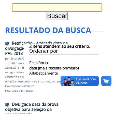
RESULTADO DA BUSCA
Retificação - Alterada data de
2
itens atendem ao seu critério.
divulgação do resultado final do
Ordenar por
PAE 2018
por
Setor de Comunicação
Relevância
—
publicado
28/03/2018
—
última modificação
data (mais recente primeiro)
28/03/2018 16h38
— registrado em:
retificação
Alfabeticamente
,
cronograma
,
edital
,
assistência estudantil
,
2018
,
data da prova
objetiva
,
resultado final
,
PAE
,
ifmg
,
campus
Governador Valadares
Localizado em
Notícias
Divulgada data da prova
objetiva para seleção da