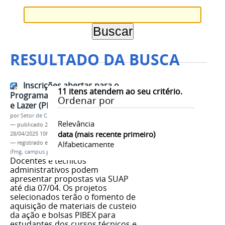
RESULTADO DA BUSCA
Inscrições abertas para o
11
itens atendem ao seu critério.
Programa Institucional de Esporte
Ordenar por
e Lazer (PIEL) 2025
por
Setor de Comunicação
Relevância
—
publicado
24/02/2025
—
última modificação
data (mais recente primeiro)
28/04/2025 10h31
— registrado em:
edital
Alfabeticamente
,
PIEL 2024
,
esporte
,
lazer
,
ifmg
,
campus governador valadares
Docentes e técnicos
administrativos podem
apresentar propostas via SUAP
até dia 07/04. Os projetos
selecionados terão o fomento de
aquisição de materiais de custeio
da ação e bolsas PIBEX para
estudantes dos cursos técnicos e