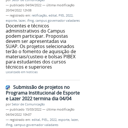
—
publicado
04/04/2022
—
última modificação
20/04/2022 12h08
— registrado em:
retificação
,
edital
,
PIEL 2022
,
esporte
,
lazer
,
ifmg
,
campus governador valadares
Docentes e técnicos
administrativos do Campus
podem participar. Propostas
devem ser apresentadas via
SUAP. Os projetos selecionados
terão o fomento de aquisição de
materiais/custeio e bolsas PIBEX
para estudantes dos cursos
técnicos e superiores
Localizado em
Notícias
Submissão de projetos no
Programa Institucional de Esporte
e Lazer 2022 termina dia 04/04
por
Setor de Comunicação
—
publicado
15/03/2022
—
última modificação
04/04/2022 10h07
— registrado em:
edital
,
PIEL
,
2022
,
esporte
,
lazer
,
ifmg
,
campus governador valadares