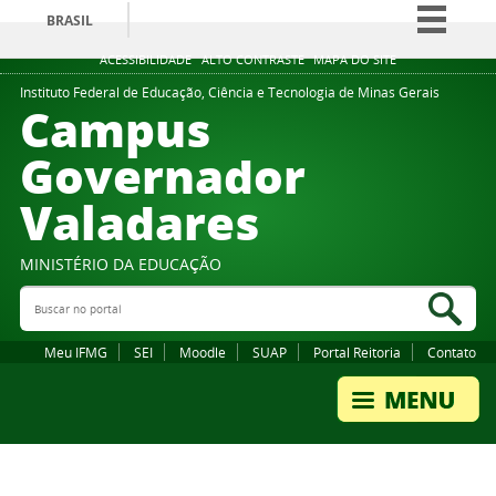
BRASIL
Simplifique!
ACESSIBILIDADE
ALTO CONTRASTE
MAPA DO SITE
Comunica BR
Instituto Federal de Educação, Ciência e Tecnologia de Minas Gerais
Campus
Participe
Governador
Acesso à informação
Valadares
Legislação
Canais
MINISTÉRIO DA EDUCAÇÃO
Buscar no portal
Bus
Meu IFMG
SEI
Moodle
SUAP
Portal Reitoria
Contato