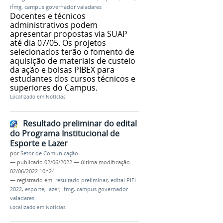
ifmg
,
campus governador valadares
Docentes e técnicos
administrativos podem
apresentar propostas via SUAP
até dia 07/05. Os projetos
selecionados terão o fomento de
aquisição de materiais de custeio
da ação e bolsas PIBEX para
estudantes dos cursos técnicos e
superiores do Campus.
Localizado em
Notícias
Resultado preliminar do edital
do Programa Institucional de
Esporte e Lazer
por
Setor de Comunicação
—
publicado
02/06/2022
—
última modificação
02/06/2022 10h24
— registrado em:
resultado preliminar
,
edital PIEL
2022
,
esporte
,
lazer
,
ifmg
,
campus governador
valadares
Localizado em
Notícias