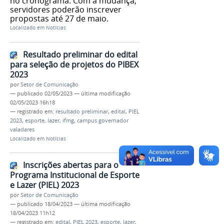
no cronograma. Com a mudança,
servidores poderão inscrever
propostas até 27 de maio.
Localizado em
Notícias
Resultado preliminar do edital
para seleção de projetos do PIBEX
2023
por
Setor de Comunicação
—
publicado
02/05/2023
—
última modificação
02/05/2023 16h18
— registrado em:
resultado preliminar
,
edital
,
PIEL
2023
,
esporte
,
lazer
,
ifmg
,
campus governador
valadares
Localizado em
Notícias
Inscrições abertas para o
Programa Institucional de Esporte
e Lazer (PIEL) 2023
por
Setor de Comunicação
—
publicado
18/04/2023
—
última modificação
18/04/2023 11h12
— registrado em:
edital
,
PIEL 2023
,
esporte
,
lazer
,