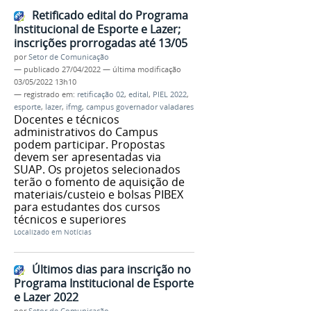
Retificado edital do Programa
Institucional de Esporte e Lazer;
inscrições prorrogadas até 13/05
por
Setor de Comunicação
—
publicado
27/04/2022
—
última modificação
03/05/2022 13h10
— registrado em:
retificação 02
,
edital
,
PIEL 2022
,
esporte
,
lazer
,
ifmg
,
campus governador valadares
Docentes e técnicos
administrativos do Campus
podem participar. Propostas
devem ser apresentadas via
SUAP. Os projetos selecionados
terão o fomento de aquisição de
materiais/custeio e bolsas PIBEX
para estudantes dos cursos
técnicos e superiores
Localizado em
Notícias
Últimos dias para inscrição no
Programa Institucional de Esporte
e Lazer 2022
por
Setor de Comunicação