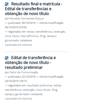
Resultado final e matrícula -
Edital de transferências e
obtenção de novo título
por
Ronaldo Fernandes Roque
—
publicado
30/10/2019
—
última modificação
30/10/2019 07h52
— registrado em:
edital
,
transferência
,
obtenção
,
novo título
,
lista definitiva
,
ifmg
,
campus
governador valadares
Localizado em
Notícias
Edital de transferência e
obtenção de novo título -
resultado preliminar
por
Setor de Comunicação
—
publicado
22/10/2019
—
última modificação
23/10/2019 10h15
— registrado em:
resultado preliminar
,
edital
,
transferência
,
obtenção
,
novo título
,
ifmg
,
campus governador valadares
Localizado em
Notícias