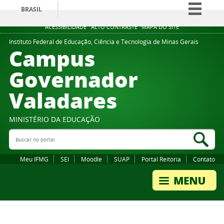
BRASIL
Simplifique!
ACESSIBILIDADE
ALTO CONTRASTE
MAPA DO SITE
Comunica BR
Instituto Federal de Educação, Ciência e Tecnologia de Minas Gerais
Campus
Participe
Governador
Acesso à informação
Valadares
Legislação
Canais
MINISTÉRIO DA EDUCAÇÃO
Buscar no portal
Bus
Meu IFMG
SEI
Moodle
SUAP
Portal Reitoria
Contato