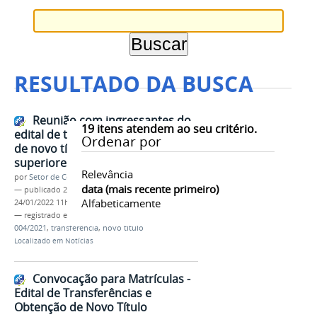
RESULTADO DA BUSCA
Reunião com ingressantes do
19
itens atendem ao seu critério.
edital de transferência e obtenção
Ordenar por
de novo título para cursos
superiores
Relevância
por
Setor de Comunicação
data (mais recente primeiro)
—
publicado
24/01/2022
—
última modificação
Alfabeticamente
24/01/2022 11h17
— registrado em:
reunião
,
ingressantes
,
edital
004/2021
,
transferência
,
novo título
Localizado em
Notícias
Convocação para Matrículas -
Edital de Transferências e
Obtenção de Novo Título