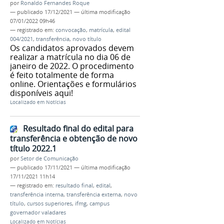
por
Ronaldo Fernandes Roque
—
publicado
17/12/2021
—
última modificação
07/01/2022 09h46
— registrado em:
convocação
,
matrícula
,
edital
004/2021
,
transferência
,
novo título
Os candidatos aprovados devem
realizar a matrícula no dia 06 de
janeiro de 2022. O procedimento
é feito totalmente de forma
online. Orientações e formulários
disponíveis aqui!
Localizado em
Notícias
Resultado final do edital para
transferência e obtenção de novo
título 2022.1
por
Setor de Comunicação
—
publicado
17/11/2021
—
última modificação
17/11/2021 11h14
— registrado em:
resultado final
,
edital
,
transferência interna
,
transferência externa
,
novo
título
,
cursos superiores
,
ifmg
,
campus
governador valadares
Localizado em
Notícias