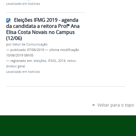
Localizado em
Notícias
Eleições IFMG 2019 - agenda
da candidata a reitora Profª Ana
Elisa Costa Novais no Campus
(12/06)
por
Setor de Comunicação
—
publicado
07/06/2019
—
última modificação
10/06/2019 08h05
— registrado em:
eleições
,
IFMG
,
2019
,
reitor
,
diretor geral
Localizado em
Notícias
Voltar para o topo