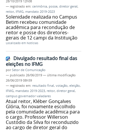
28/10/2019 12h08
— registrado em:
cerimônia
,
posse
,
diretor geral
,
reitor
,
IFMG
,
mandato 2019-2023
Solenidade realizada no Campus
Betim recebeu comunidade
acadêmica para recondução de
reitor e posse dos diretores-
gerais de 12 campi da Instituição
Localizado em
Notícias
Divulgado resultado final das
eleições no IFMG
por
Setor de Comunicação
—
publicado
26/06/2019
—
última modificação
26/06/2019 08h59
— registrado em:
resultado final
,
votação
,
eleição
,
IFMG
,
mandato 2019-2023
,
reitor
,
diretor geral
,
campus governador valadares
Atual reitor, Kléber Gonçalves
Glória, foi novamente escolhido
pela comunidade acadêmica para
o cargo. Professor Willerson
Custódio da Silva foi reconduzido
ao cargo de diretor geral do