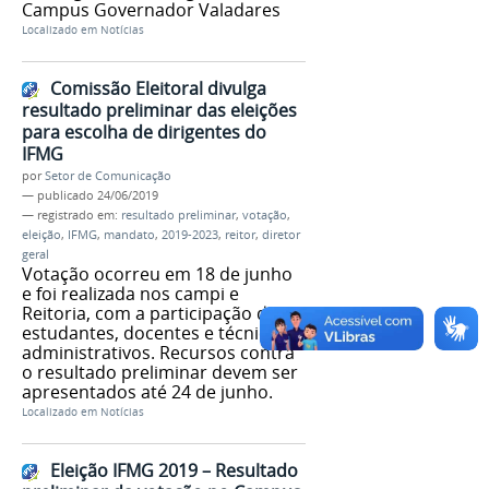
Campus Governador Valadares
Localizado em
Notícias
Comissão Eleitoral divulga
resultado preliminar das eleições
para escolha de dirigentes do
IFMG
por
Setor de Comunicação
—
publicado
24/06/2019
— registrado em:
resultado preliminar
,
votação
,
eleição
,
IFMG
,
mandato
,
2019-2023
,
reitor
,
diretor
geral
Votação ocorreu em 18 de junho
e foi realizada nos campi e
Reitoria, com a participação de
estudantes, docentes e técnicos
administrativos. Recursos contra
o resultado preliminar devem ser
apresentados até 24 de junho.
Localizado em
Notícias
Eleição IFMG 2019 – Resultado