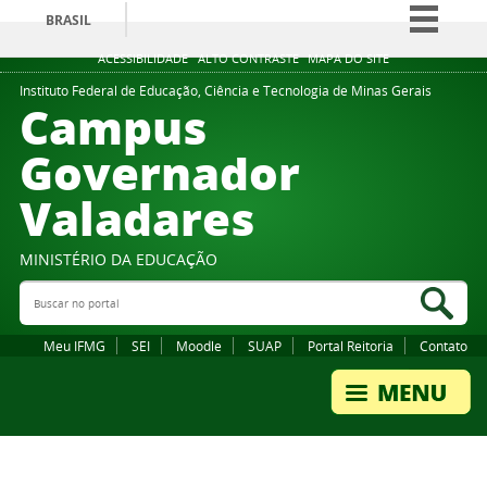
BRASIL
Simplifique!
ACESSIBILIDADE
ALTO CONTRASTE
MAPA DO SITE
Comunica BR
Instituto Federal de Educação, Ciência e Tecnologia de Minas Gerais
Campus
Participe
Governador
Acesso à informação
Valadares
Legislação
Canais
MINISTÉRIO DA EDUCAÇÃO
Buscar no portal
Bus
Meu IFMG
SEI
Moodle
SUAP
Portal Reitoria
Contato