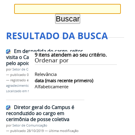
RESULTADO DA BUSCA
Em despedida do cargo, reitor
9
itens atendem ao seu critério.
visita o Campus para agradecer
Ordenar por
pelo apoio durante sua gestão
por
Setor de Comunicação
Relevância
—
publicado
06/09/2023
data (mais recente primeiro)
— registrado em:
visita
,
reitor
,
despedida
,
agradecimento
,
gestão local
Alfabeticamente
Localizado em
Notícias
Diretor geral do Campus é
reconduzido ao cargo em
cerimônia de posse coletiva
por
Setor de Comunicação
—
publicado
28/10/2019
—
última modificação