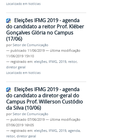
Localizado em
Notícias
Eleições IFMG 2019 - agenda
do candidato a reitor Prof. Kléber
Gonçalves Glória no Campus
(17/06)
por
Setor de Comunicação
—
publicado
11/06/2019
—
última modificação
11/06/2019 15h10
— registrado em:
eleições
,
IFMG
,
2019
,
reitor
,
diretor geral
Localizado em
Notícias
Eleições IFMG 2019 - agenda
do candidato a diretor-geral do
Campus Prof. Willerson Custódio
da Silva (10/06)
por
Setor de Comunicação
—
publicado
07/06/2019
—
última modificação
07/06/2019 16h05
— registrado em:
eleições
,
IFMG
,
2019
,
agenda
,
reitor
,
diretor geral