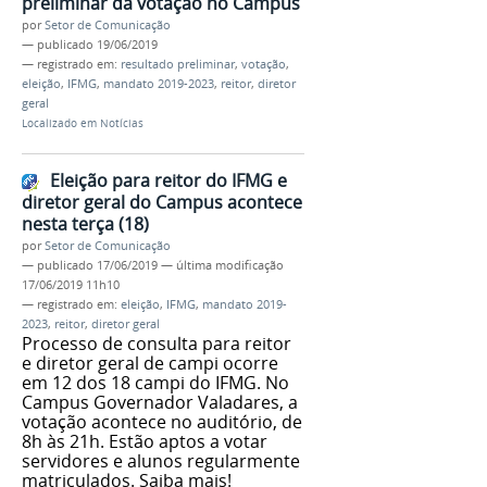
preliminar da votação no Campus
por
Setor de Comunicação
—
publicado
19/06/2019
— registrado em:
resultado preliminar
,
votação
,
eleição
,
IFMG
,
mandato 2019-2023
,
reitor
,
diretor
geral
Localizado em
Notícias
Eleição para reitor do IFMG e
diretor geral do Campus acontece
nesta terça (18)
por
Setor de Comunicação
—
publicado
17/06/2019
—
última modificação
17/06/2019 11h10
— registrado em:
eleição
,
IFMG
,
mandato 2019-
2023
,
reitor
,
diretor geral
Processo de consulta para reitor
e diretor geral de campi ocorre
em 12 dos 18 campi do IFMG. No
Campus Governador Valadares, a
votação acontece no auditório, de
8h às 21h. Estão aptos a votar
servidores e alunos regularmente
matriculados. Saiba mais!