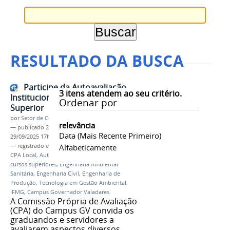
RESULTADO DA BUSCA
Participe da Autoavaliação
3
itens atendem ao seu critério.
Institucional 2025 - Ensino
Ordenar por
Superior
por
Setor de Comunicação
relevância
—
publicado
29/09/2025
—
última modificação
Data (mais Recente Primeiro)
29/09/2025 17h50
— registrado em:
Comissão Própria de Avaliação
Alfabeticamente
,
CPA Local
,
Autoavaliação
,
Pesquisa de opinião
,
cursos superiores
,
Engenharia Ambiental
Sanitária
,
Engenharia Civil
,
Engenharia de
Produção
,
Tecnologia em Gestão Ambiental
,
IFMG
,
Campus Governador Valadares
A Comissão Própria de Avaliação
(CPA) do Campus GV convida os
graduandos e servidores a
avaliarem aspectos diversos,