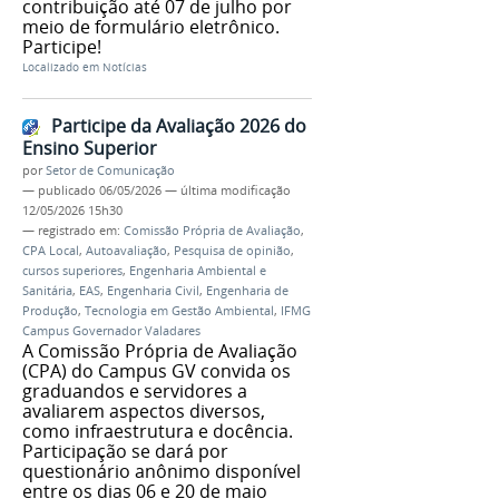
contribuição até 07 de julho por
meio de formulário eletrônico.
Participe!
Localizado em
Notícias
Participe da Avaliação 2026 do
Ensino Superior
por
Setor de Comunicação
—
publicado
06/05/2026
—
última modificação
12/05/2026 15h30
— registrado em:
Comissão Própria de Avaliação
,
CPA Local
,
Autoavaliação
,
Pesquisa de opinião
,
cursos superiores
,
Engenharia Ambiental e
Sanitária
,
EAS
,
Engenharia Civil
,
Engenharia de
Produção
,
Tecnologia em Gestão Ambiental
,
IFMG
Campus Governador Valadares
A Comissão Própria de Avaliação
(CPA) do Campus GV convida os
graduandos e servidores a
avaliarem aspectos diversos,
como infraestrutura e docência.
Participação se dará por
questionário anônimo disponível
entre os dias 06 e 20 de maio