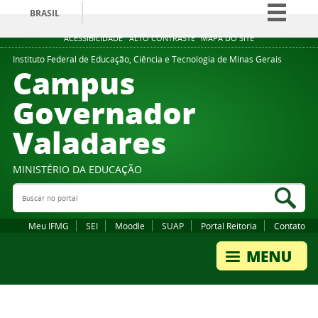
BRASIL
Simplifique!
ACESSIBILIDADE
ALTO CONTRASTE
MAPA DO SITE
Comunica BR
Instituto Federal de Educação, Ciência e Tecnologia de Minas Gerais
Campus
Participe
Governador
Acesso à informação
Valadares
Legislação
Canais
MINISTÉRIO DA EDUCAÇÃO
Buscar no portal
Bus
Meu IFMG
SEI
Moodle
SUAP
Portal Reitoria
Contato