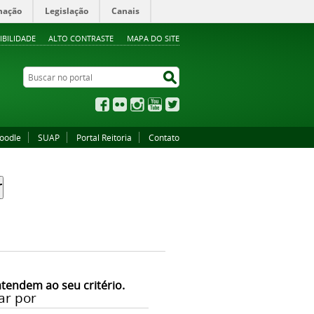
mação
Legislação
Canais
IBILIDADE
ALTO CONTRASTE
MAPA DO SITE
Buscar no portal
Buscar no portal
Facebook
Flickr
Instagram
YouTube
Twitter
oodle
SUAP
Portal Reitoria
Contato
atendem ao seu critério.
ar por