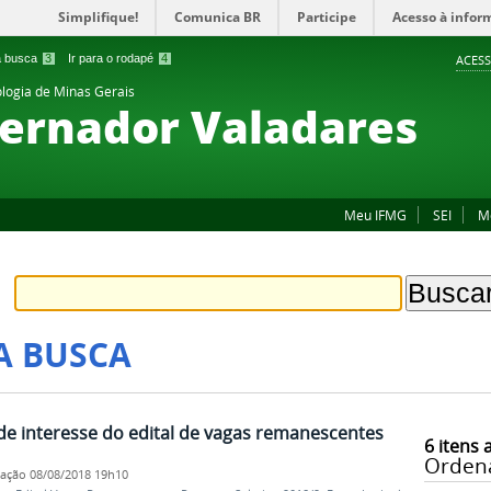
Simplifique!
Comunica BR
Participe
Acesso à infor
 a busca
3
Ir para o rodapé
4
ACESS
ologia de Minas Gerais
ernador Valadares
Meu IFMG
SEI
M
A BUSCA
de interesse do edital de vagas remanescentes
6
itens 
Orden
cação
08/08/2018 19h10