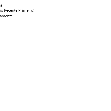
ia
is Recente Primeiro)
camente