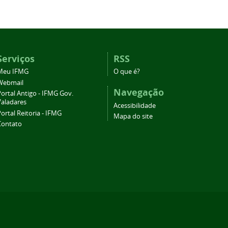
Serviços
RSS
Meu IFMG
O que é?
Webmail
Navegação
ortal Antigo - IFMG Gov.
Valadares
Acessibilidade
ortal Reitoria - IFMG
Mapa do site
Contato