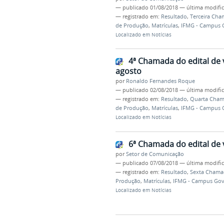
—
publicado
01/08/2018
—
última modifi
— registrado em:
Resultado
,
Terceira Ch
de Produção
,
Matrículas
,
IFMG - Campus 
Localizado em
Notícias
4ª Chamada do edital de 
agosto
por
Ronaldo Fernandes Roque
—
publicado
02/08/2018
—
última modifi
— registrado em:
Resultado
,
Quarta Cha
de Produção
,
Matrículas
,
IFMG - Campus 
Localizado em
Notícias
6ª Chamada do edital de
por
Setor de Comunicação
—
publicado
07/08/2018
—
última modifi
— registrado em:
Resultado
,
Sexta Chama
Produção
,
Matrículas
,
IFMG - Campus Gov
Localizado em
Notícias