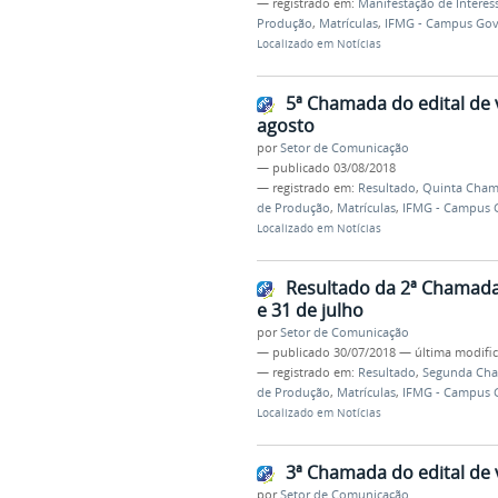
— registrado em:
Manifestação de Interes
Produção
,
Matrículas
,
IFMG - Campus Gov
Localizado em
Notícias
5ª Chamada do edital de 
agosto
por
Setor de Comunicação
—
publicado
03/08/2018
— registrado em:
Resultado
,
Quinta Cha
de Produção
,
Matrículas
,
IFMG - Campus 
Localizado em
Notícias
Resultado da 2ª Chamada 
e 31 de julho
por
Setor de Comunicação
—
publicado
30/07/2018
—
última modifi
— registrado em:
Resultado
,
Segunda Ch
de Produção
,
Matrículas
,
IFMG - Campus 
Localizado em
Notícias
3ª Chamada do edital de 
por
Setor de Comunicação