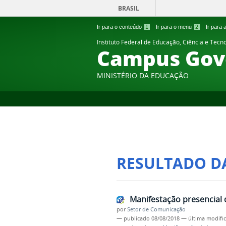
BRASIL
Ir para o conteúdo
1
Ir para o menu
2
Ir para
Instituto Federal de Educação, Ciência e Tecn
Campus Gov
MINISTÉRIO DA EDUCAÇÃO
RESULTADO D
Manifestação presencial 
por
Setor de Comunicação
—
publicado
08/08/2018
—
última modifi