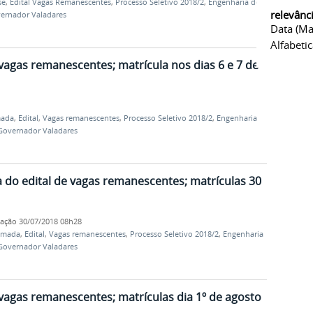
se
,
Edital Vagas Remanescentes
,
Processo Seletivo 2018/2
,
Engenharia de
relevânc
ernador Valadares
Data (ma
Alfabeti
vagas remanescentes; matrícula nos dias 6 e 7 de
mada
,
Edital
,
Vagas remanescentes
,
Processo Seletivo 2018/2
,
Engenharia
Governador Valadares
do edital de vagas remanescentes; matrículas 30
cação
30/07/2018 08h28
amada
,
Edital
,
Vagas remanescentes
,
Processo Seletivo 2018/2
,
Engenharia
Governador Valadares
vagas remanescentes; matrículas dia 1º de agosto