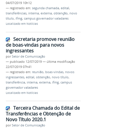
04/07/2019 10h12
— registrado em:
segunda chamada
,
edital
,
transferências
,
interna
,
externa
,
obtenção
,
novo
título
,
ifmg
,
campus governador valadares
Localizado em
Notícias
Secretaria promove reunião
de boas-vindas para novos
ingressantes
por
Setor de Comunicação
—
publicado
12/07/2019
—
última modificação
22/07/2019 07h41
— registrado em:
reunião
,
boas-vindas
,
novos
ingressantes
,
edital
,
obtenção
,
novo título
,
transferência
,
interna
,
externa
,
ifmg
,
campus
governador valadares
Localizado em
Notícias
Terceira Chamada do Edital de
Transferências e Obtenção de
Novo Título 2020.1
por
Setor de Comunicação