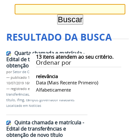
RESULTADO DA BUSCA
Quarta chamada e matrícula -
13
itens atendem ao seu critério.
Edital de transferências e
Ordenar por
obtenção de novo título
por
Setor de Comunicação
relevância
—
publicado
10/07/2019
—
última modificação
Data (mais Recente Primeiro)
10/07/2019 16h00
— registrado em:
quarta chamada
Alfabeticamente
,
edital
,
transferências
,
interna
,
externa
,
obtenção
,
novo
título
,
ifmg
,
campus governador valadares
Localizado em
Notícias
Quinta chamada e matrícula -
Edital de transferências e
obtenção de novo título