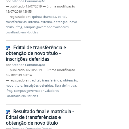
por
Setor de Comunicação
—
publicado
15/07/2019
—
última modificação
15/07/2019 13h55
— registrado em:
quinta chamada
,
edital
,
transferências
,
interna
,
externa
,
obtenção
,
novo
título
,
ifmg
,
campus governador valadares
Localizado em
Notícias
Edital de transferência e
obtenção de novo título –
inscrições deferidas
por
Setor de Comunicação
—
publicado
18/10/2019
—
última modificação
18/10/2019 18h14
— registrado em:
edital
,
transferência
,
obtenção
,
novo título
,
inscrições deferidas
,
lista definitiva
,
ifmg
,
campus governador valadares
Localizado em
Notícias
Resultado final e matrícula -
Edital de transferências e
obtenção de novo título
por
Ronaldo Fernandes Roque