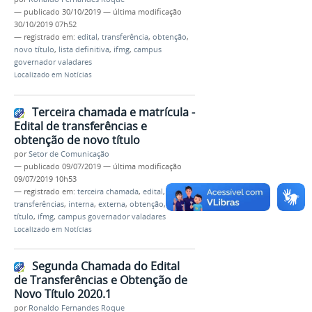
—
publicado
30/10/2019
—
última modificação
30/10/2019 07h52
— registrado em:
edital
,
transferência
,
obtenção
,
novo título
,
lista definitiva
,
ifmg
,
campus
governador valadares
Localizado em
Notícias
Terceira chamada e matrícula -
Edital de transferências e
obtenção de novo título
por
Setor de Comunicação
—
publicado
09/07/2019
—
última modificação
09/07/2019 10h53
— registrado em:
terceira chamada
,
edital
,
transferências
,
interna
,
externa
,
obtenção
,
novo
título
,
ifmg
,
campus governador valadares
Localizado em
Notícias
Segunda Chamada do Edital
de Transferências e Obtenção de
Novo Título 2020.1
por
Ronaldo Fernandes Roque