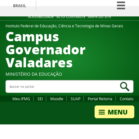
BRASIL
Simplifique!
ACESSIBILIDADE
ALTO CONTRASTE
MAPA DO SITE
Comunica BR
Instituto Federal de Educação, Ciência e Tecnologia de Minas Gerais
Campus
Participe
Governador
Acesso à informação
Valadares
Legislação
Canais
MINISTÉRIO DA EDUCAÇÃO
Buscar no portal
Bus
Meu IFMG
SEI
Moodle
SUAP
Portal Reitoria
Contato