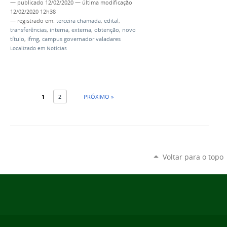
—
publicado
12/02/2020
—
última modificação
12/02/2020 12h38
— registrado em:
terceira chamada
,
edital
,
transferências
,
interna
,
externa
,
obtenção
,
novo
título
,
ifmg
,
campus governador valadares
Localizado em
Notícias
1
2
PRÓXIMO »
Voltar para o topo