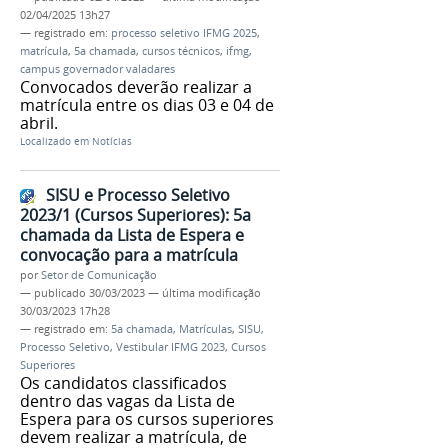
02/04/2025 13h27
— registrado em:
processo seletivo IFMG 2025
,
matrícula
,
5a chamada
,
cursos técnicos
,
ifmg
,
campus governador valadares
Convocados deverão realizar a
matrícula entre os dias 03 e 04 de
abril.
Localizado em
Notícias
SISU e Processo Seletivo
2023/1 (Cursos Superiores): 5a
chamada da Lista de Espera e
convocação para a matrícula
por
Setor de Comunicação
—
publicado
30/03/2023
—
última modificação
30/03/2023 17h28
— registrado em:
5a chamada
,
Matrículas
,
SISU
,
Processo Seletivo
,
Vestibular IFMG 2023
,
Cursos
Superiores
Os candidatos classificados
dentro das vagas da Lista de
Espera para os cursos superiores
devem realizar a matrícula, de