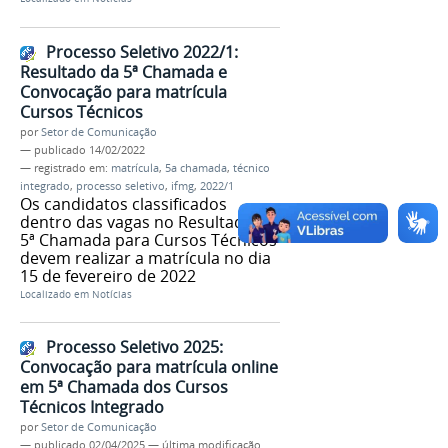
Processo Seletivo 2022/1:
Resultado da 5ª Chamada e
Convocação para matrícula
Cursos Técnicos
por
Setor de Comunicação
—
publicado
14/02/2022
— registrado em:
matrícula
,
5a chamada
,
técnico
integrado
,
processo seletivo
,
ifmg
,
2022/1
Os candidatos classificados
dentro das vagas no Resultado da
5ª Chamada para Cursos Técnicos
devem realizar a matrícula no dia
15 de fevereiro de 2022
Localizado em
Notícias
Processo Seletivo 2025:
Convocação para matrícula online
em 5ª Chamada dos Cursos
Técnicos Integrado
por
Setor de Comunicação
—
publicado
02/04/2025
—
última modificação