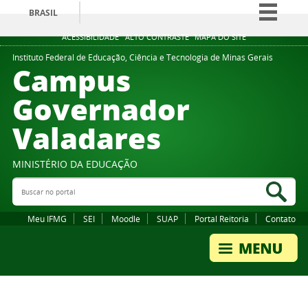
BRASIL
Simplifique!
ACESSIBILIDADE
ALTO CONTRASTE
MAPA DO SITE
Comunica BR
Instituto Federal de Educação, Ciência e Tecnologia de Minas Gerais
Campus
Participe
Governador
Acesso à informação
Valadares
Legislação
Canais
MINISTÉRIO DA EDUCAÇÃO
Buscar no portal
Bus
Meu IFMG
SEI
Moodle
SUAP
Portal Reitoria
Contato