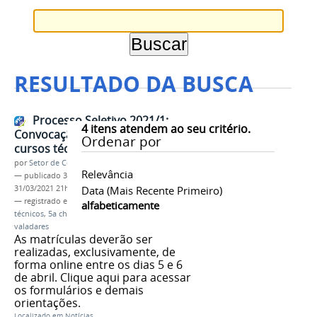
RESULTADO DA BUSCA
Processo Seletivo 2021/1:
4
itens atendem ao seu critério.
Convocação para 5ª chamada dos
Ordenar por
cursos técnicos Integrados
por
Setor de Comunicação
Relevância
—
publicado
31/03/2021
—
última modificação
31/03/2021 21h28
Data (mais Recente Primeiro)
— registrado em:
processo seletivo
,
2021
,
cursos
alfabeticamente
técnicos
,
5a chamada
,
ifmg
,
campus governador
valadares
As matrículas deverão ser
realizadas, exclusivamente, de
forma online entre os dias 5 e 6
de abril. Clique aqui para acessar
os formulários e demais
orientações.
Localizado em
Notícias