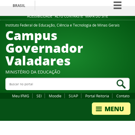
BRASIL
Simplifique!
ACESSIBILIDADE
ALTO CONTRASTE
MAPA DO SITE
Comunica BR
Instituto Federal de Educação, Ciência e Tecnologia de Minas Gerais
Campus
Participe
Governador
Acesso à informação
Valadares
Legislação
Canais
MINISTÉRIO DA EDUCAÇÃO
Buscar no portal
Bus
Meu IFMG
SEI
Moodle
SUAP
Portal Reitoria
Contato