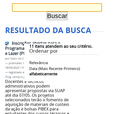
RESULTADO DA BUSCA
Inscrições abertas para o
11
itens atendem ao seu critério.
Programa Institucional de Esporte
Ordenar por
e Lazer (PIEL) 2023
por
Setor de Comunicação
Relevância
—
publicado
18/04/2023
—
última modificação
18/04/2023 11h12
Data (mais Recente Primeiro)
— registrado em:
edital
,
PIEL 2023
,
esporte
,
lazer
,
alfabeticamente
ifmg
,
campus governador valadares
Docentes e técnicos
administrativos podem
apresentar propostas via SUAP
até dia 07/05. Os projetos
selecionados terão o fomento de
aquisição de materiais de custeio
da ação e bolsas PIBEX para
estudantes dos cursos técnicos e