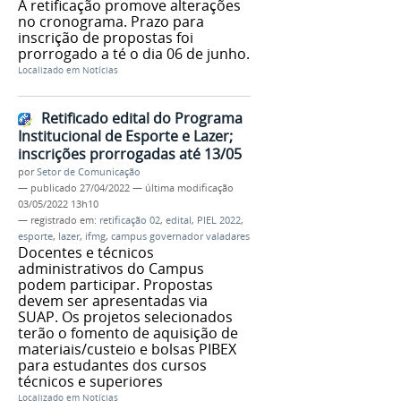
A retificação promove alterações
no cronograma. Prazo para
inscrição de propostas foi
prorrogado a té o dia 06 de junho.
Localizado em
Notícias
Retificado edital do Programa
Institucional de Esporte e Lazer;
inscrições prorrogadas até 13/05
por
Setor de Comunicação
—
publicado
27/04/2022
—
última modificação
03/05/2022 13h10
— registrado em:
retificação 02
,
edital
,
PIEL 2022
,
esporte
,
lazer
,
ifmg
,
campus governador valadares
Docentes e técnicos
administrativos do Campus
podem participar. Propostas
devem ser apresentadas via
SUAP. Os projetos selecionados
terão o fomento de aquisição de
materiais/custeio e bolsas PIBEX
para estudantes dos cursos
técnicos e superiores
Localizado em
Notícias