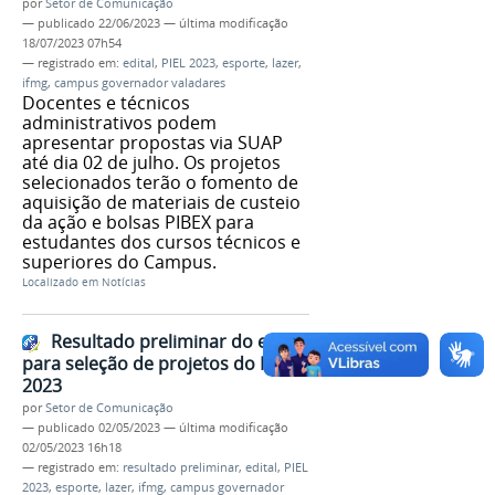
por
Setor de Comunicação
—
publicado
22/06/2023
—
última modificação
18/07/2023 07h54
— registrado em:
edital
,
PIEL 2023
,
esporte
,
lazer
,
ifmg
,
campus governador valadares
Docentes e técnicos
administrativos podem
apresentar propostas via SUAP
até dia 02 de julho. Os projetos
selecionados terão o fomento de
aquisição de materiais de custeio
da ação e bolsas PIBEX para
estudantes dos cursos técnicos e
superiores do Campus.
Localizado em
Notícias
Resultado preliminar do edital
para seleção de projetos do PIBEX
2023
por
Setor de Comunicação
—
publicado
02/05/2023
—
última modificação
02/05/2023 16h18
— registrado em:
resultado preliminar
,
edital
,
PIEL
2023
,
esporte
,
lazer
,
ifmg
,
campus governador