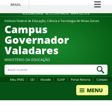
BRASIL
Simplifique!
ACESSIBILIDADE
ALTO CONTRASTE
MAPA DO SITE
Comunica BR
Instituto Federal de Educação, Ciência e Tecnologia de Minas Gerais
Campus
Participe
Governador
Acesso à informação
Valadares
Legislação
Canais
MINISTÉRIO DA EDUCAÇÃO
Buscar no portal
Bus
Meu IFMG
SEI
Moodle
SUAP
Portal Reitoria
Contato