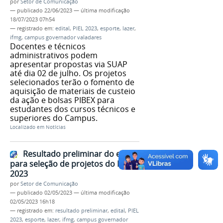
por
Setor de Comunicação
—
publicado
22/06/2023
—
última modificação
18/07/2023 07h54
— registrado em:
edital
,
PIEL 2023
,
esporte
,
lazer
,
ifmg
,
campus governador valadares
Docentes e técnicos
administrativos podem
apresentar propostas via SUAP
até dia 02 de julho. Os projetos
selecionados terão o fomento de
aquisição de materiais de custeio
da ação e bolsas PIBEX para
estudantes dos cursos técnicos e
superiores do Campus.
Localizado em
Notícias
Resultado preliminar do edital
para seleção de projetos do PIBEX
2023
por
Setor de Comunicação
—
publicado
02/05/2023
—
última modificação
02/05/2023 16h18
— registrado em:
resultado preliminar
,
edital
,
PIEL
2023
,
esporte
,
lazer
,
ifmg
,
campus governador