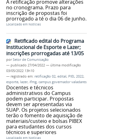
A retificação promove alterações
no cronograma. Prazo para
inscrição de propostas foi
prorrogado a té o dia 06 de junho.
Localizado em
Notícias
Retificado edital do Programa
Institucional de Esporte e Lazer;
inscrições prorrogadas até 13/05
por
Setor de Comunicação
—
publicado
27/04/2022
—
última modificação
03/05/2022 13h10
— registrado em:
retificação 02
,
edital
,
PIEL 2022
,
esporte
,
lazer
,
ifmg
,
campus governador valadares
Docentes e técnicos
administrativos do Campus
podem participar. Propostas
devem ser apresentadas via
SUAP. Os projetos selecionados
terão o fomento de aquisição de
materiais/custeio e bolsas PIBEX
para estudantes dos cursos
técnicos e superiores
Localizado em
Notícias