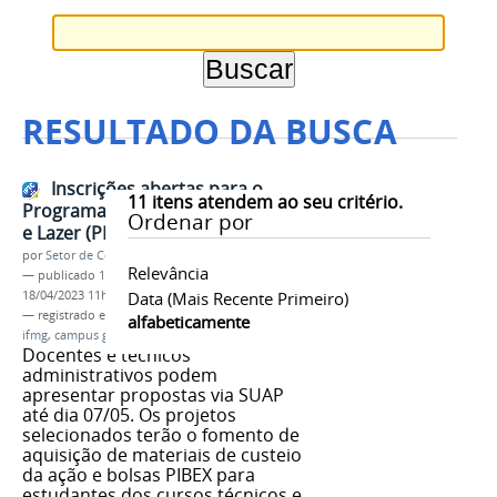
RESULTADO DA BUSCA
Inscrições abertas para o
11
itens atendem ao seu critério.
Programa Institucional de Esporte
Ordenar por
e Lazer (PIEL) 2023
por
Setor de Comunicação
Relevância
—
publicado
18/04/2023
—
última modificação
18/04/2023 11h12
Data (mais Recente Primeiro)
— registrado em:
edital
,
PIEL 2023
,
esporte
,
lazer
,
alfabeticamente
ifmg
,
campus governador valadares
Docentes e técnicos
administrativos podem
apresentar propostas via SUAP
até dia 07/05. Os projetos
selecionados terão o fomento de
aquisição de materiais de custeio
da ação e bolsas PIBEX para
estudantes dos cursos técnicos e