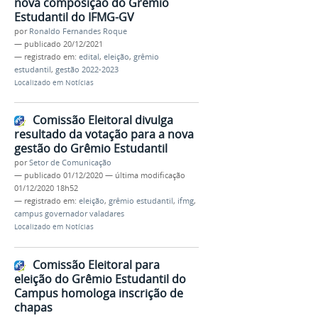
nova composição do Grêmio
Estudantil do IFMG-GV
por
Ronaldo Fernandes Roque
—
publicado
20/12/2021
— registrado em:
edital
,
eleição
,
grêmio
estudantil
,
gestão 2022-2023
Localizado em
Notícias
Comissão Eleitoral divulga
resultado da votação para a nova
gestão do Grêmio Estudantil
por
Setor de Comunicação
—
publicado
01/12/2020
—
última modificação
01/12/2020 18h52
— registrado em:
eleição
,
grêmio estudantil
,
ifmg
,
campus governador valadares
Localizado em
Notícias
Comissão Eleitoral para
eleição do Grêmio Estudantil do
Campus homologa inscrição de
chapas