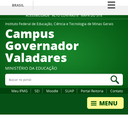
BRASIL
Simplifique!
ACESSIBILIDADE
ALTO CONTRASTE
MAPA DO SITE
Comunica BR
Instituto Federal de Educação, Ciência e Tecnologia de Minas Gerais
Campus
Participe
Governador
Acesso à informação
Valadares
Legislação
Canais
MINISTÉRIO DA EDUCAÇÃO
Buscar no portal
Bus
Meu IFMG
SEI
Moodle
SUAP
Portal Reitoria
Contato