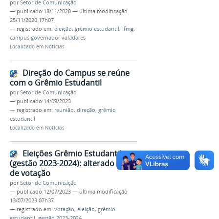
por
Setor de Comunicação
—
publicado
18/11/2020
—
última modificação
25/11/2020 17h07
— registrado em:
eleição
,
grêmio estudantil
,
ifmg
,
campus governador valadares
Localizado em
Notícias
Direção do Campus se reúne
com o Grêmio Estudantil
por
Setor de Comunicação
—
publicado
14/09/2023
— registrado em:
reunião
,
direção
,
grêmio
estudantil
Localizado em
Notícias
Eleições Grêmio Estudantil
(gestão 2023-2024): alterado dia
de votação
por
Setor de Comunicação
—
publicado
12/07/2023
—
última modificação
13/07/2023 07h37
— registrado em:
votação
,
eleição
,
grêmio
estudantil
,
gestão 2023-2024