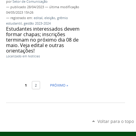
por
Setor de Comunicação
—
publicado
28/04/2023
—
última modificação
04/05/2023 15h26
— registrado em:
edital
,
eleição
,
grêmio
estudantil
,
gestão 2023-2024
Estudantes interessados devem
formar chapas; inscrições
terminam no próximo dia 08 de
maio. Veja edital e outras
orientações!
Localizado em
Notícias
1
2
PRÓXIMO »
Voltar para o topo