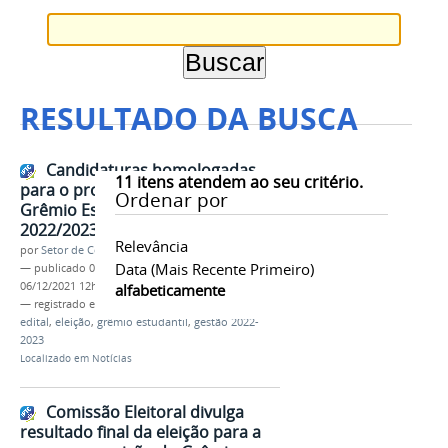
RESULTADO DA BUSCA
Candidaturas homologadas
11
itens atendem ao seu critério.
para o processo eleitoral do
Ordenar por
Grêmio Estudantil - gestão
2022/2023
Relevância
por
Setor de Comunicação
Data (mais Recente Primeiro)
—
publicado
06/12/2021
—
última modificação
06/12/2021 12h57
alfabeticamente
— registrado em:
candidaturas homologadas
,
edital
,
eleição
,
grêmio estudantil
,
gestão 2022-
2023
Localizado em
Notícias
Comissão Eleitoral divulga
resultado final da eleição para a