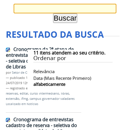
RESULTADO DA BUSCA
Cronograma da 2ª etapa de
11
itens atendem ao seu critério.
entrevistas + cadastro de reserva
Ordenar por
- seletiva do curso intermediário
de Libras
Relevância
por
Setor de Comunicação
Data (mais Recente Primeiro)
—
publicado
19/07/2019
—
última modificação
24/07/2019 12h11
alfabeticamente
— registrado em:
cronograma
,
cadastro de
reservas
,
edital
,
curso intermediário
,
libras
,
extensão
,
ifmg
,
campus governador valadares
Localizado em
Notícias
Cronograma de entrevistas
cadastro de reserva - seletiva do