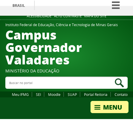
BRASIL
Simplifique!
ACESSIBILIDADE
ALTO CONTRASTE
MAPA DO SITE
Comunica BR
Instituto Federal de Educação, Ciência e Tecnologia de Minas Gerais
Campus
Participe
Governador
Acesso à informação
Valadares
Legislação
Canais
MINISTÉRIO DA EDUCAÇÃO
Buscar no portal
Bus
Meu IFMG
SEI
Moodle
SUAP
Portal Reitoria
Contato