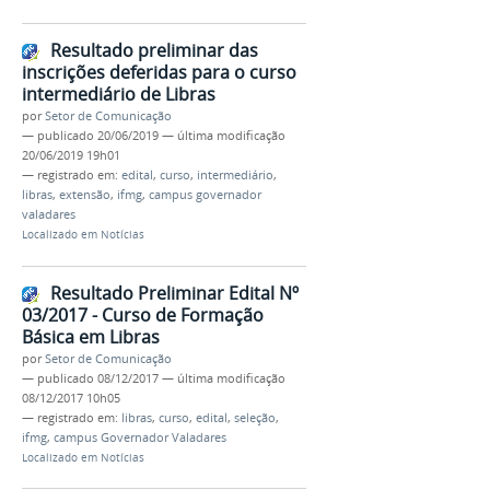
Resultado preliminar das
inscrições deferidas para o curso
intermediário de Libras
por
Setor de Comunicação
—
publicado
20/06/2019
—
última modificação
20/06/2019 19h01
— registrado em:
edital
,
curso
,
intermediário
,
libras
,
extensão
,
ifmg
,
campus governador
valadares
Localizado em
Notícias
Resultado Preliminar Edital Nº
03/2017 - Curso de Formação
Básica em Libras
por
Setor de Comunicação
—
publicado
08/12/2017
—
última modificação
08/12/2017 10h05
— registrado em:
libras
,
curso
,
edital
,
seleção
,
ifmg
,
campus Governador Valadares
Localizado em
Notícias