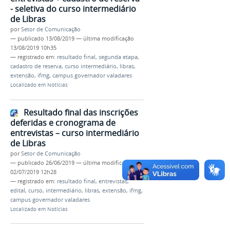
- seletiva do curso intermediário
de Libras
por
Setor de Comunicação
—
publicado
13/08/2019
—
última modificação
13/08/2019 10h35
— registrado em:
resultado final
,
segunda etapa
,
cadastro de reserva
,
curso intermediário
,
libras
,
extensão
,
ifmg
,
campus governador valadares
Localizado em
Notícias
Resultado final das inscrições
deferidas e cronograma de
entrevistas – curso intermediário
de Libras
por
Setor de Comunicação
—
publicado
26/06/2019
—
última modificação
02/07/2019 12h28
— registrado em:
resultado final
,
entrevistas
,
edital
,
curso
,
intermediário
,
libras
,
extensão
,
ifmg
,
campus governador valadares
Localizado em
Notícias