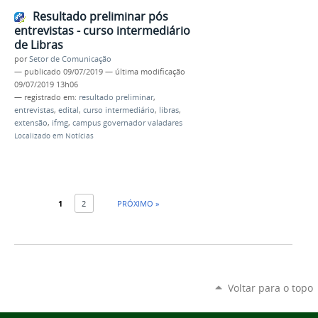
Resultado preliminar pós
entrevistas - curso intermediário
de Libras
por
Setor de Comunicação
—
publicado
09/07/2019
—
última modificação
09/07/2019 13h06
— registrado em:
resultado preliminar
,
entrevistas
,
edital
,
curso intermediário
,
libras
,
extensão
,
ifmg
,
campus governador valadares
Localizado em
Notícias
1
2
PRÓXIMO »
Voltar para o topo