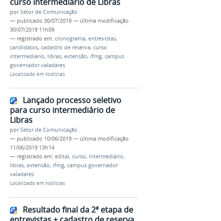
curso intermediário de Libras
por
Setor de Comunicação
—
publicado
30/07/2019
—
última modificação
30/07/2019 11h09
— registrado em:
cronograma
,
entrevistas
,
candidatos
,
cadastro de reserva
,
curso
intermediário
,
libras
,
extensão
,
ifmg
,
campus
governador valadares
Localizado em
Notícias
Lançado processo seletivo
para curso intermediário de
Libras
por
Setor de Comunicação
—
publicado
10/06/2019
—
última modificação
11/06/2019 13h14
— registrado em:
edital
,
curso
,
intermediário
,
libras
,
extensão
,
ifmg
,
campus governador
valadares
Localizado em
Notícias
Resultado final da 2ª etapa de
entrevistas + cadastro de reserva