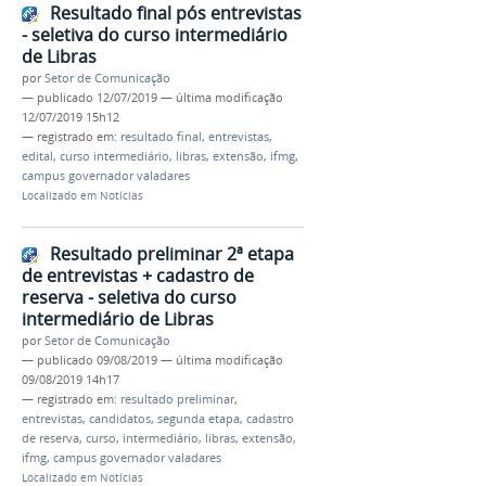
Resultado final pós entrevistas
- seletiva do curso intermediário
de Libras
por
Setor de Comunicação
—
publicado
12/07/2019
—
última modificação
12/07/2019 15h12
— registrado em:
resultado final
,
entrevistas
,
edital
,
curso intermediário
,
libras
,
extensão
,
ifmg
,
campus governador valadares
Localizado em
Notícias
Resultado preliminar 2ª etapa
de entrevistas + cadastro de
reserva - seletiva do curso
intermediário de Libras
por
Setor de Comunicação
—
publicado
09/08/2019
—
última modificação
09/08/2019 14h17
— registrado em:
resultado preliminar
,
entrevistas
,
candidatos
,
segunda etapa
,
cadastro
de reserva
,
curso
,
intermediário
,
libras
,
extensão
,
ifmg
,
campus governador valadares
Localizado em
Notícias