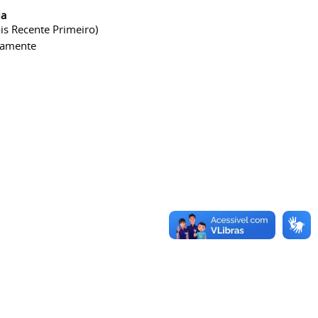
ia
is Recente Primeiro)
camente