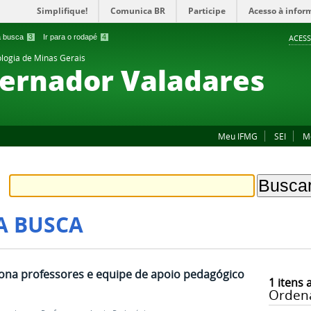
Simplifique!
Comunica BR
Participe
Acesso à infor
 a busca
3
Ir para o rodapé
4
ACESS
ologia de Minas Gerais
ernador Valadares
Meu IFMG
SEI
M
A BUSCA
iona professores e equipe de apoio pedagógico
1
itens 
Orden