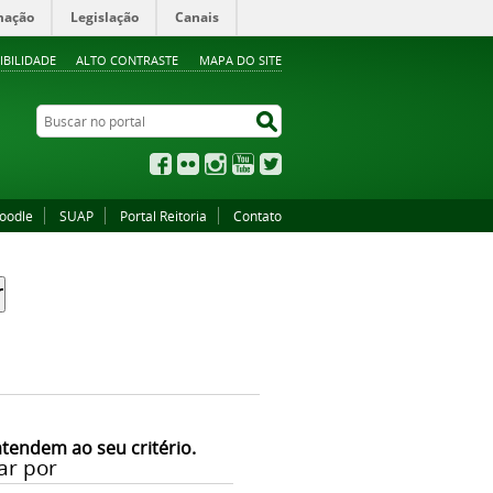
mação
Legislação
Canais
IBILIDADE
ALTO CONTRASTE
MAPA DO SITE
Buscar no portal
Buscar no portal
Facebook
Flickr
Instagram
YouTube
Twitter
oodle
SUAP
Portal Reitoria
Contato
atendem ao seu critério.
ar por