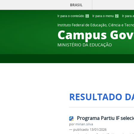
BRASIL
Ir para o conteúdo
1
Ir para o menu
2
Ir para
Instituto Federal de Educação, Ciência e Tecn
Campus Gov
MINISTÉRIO DA EDUCAÇÃO
RESULTADO D
Programa Partiu IF selec
por
mirian.silva
—
publicado
13/01/2026