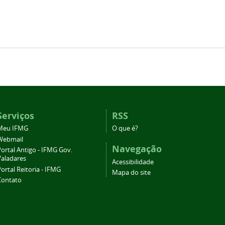
Serviços
RSS
Meu IFMG
O que é?
Webmail
Navegação
ortal Antigo - IFMG Gov.
Valadares
Acessibilidade
ortal Reitoria - IFMG
Mapa do site
Contato