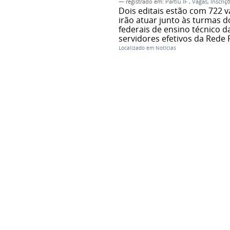
— registrado em:
Partiu IF
,
Vagas
,
Inscriç
Dois editais estão com 722 v
irão atuar junto às turmas d
federais de ensino técnico d
servidores efetivos da Rede 
Localizado em
Notícias