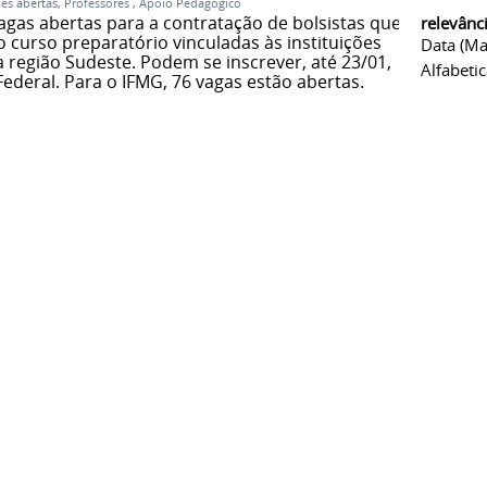
ões abertas
,
Professores
,
Apoio Pedagógico
agas abertas para a contratação de bolsistas que
relevânc
o curso preparatório vinculadas às instituições
Data (ma
a região Sudeste. Podem se inscrever, até 23/01,
Alfabeti
Federal. Para o IFMG, 76 vagas estão abertas.