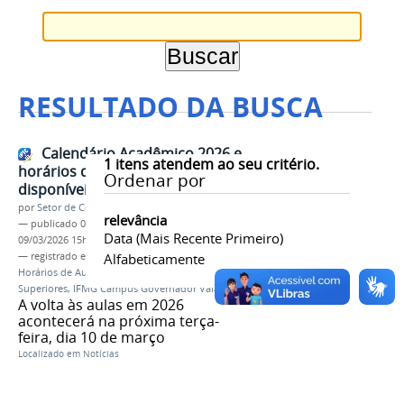
RESULTADO DA BUSCA
Calendário Acadêmico 2026 e
1
itens atendem ao seu critério.
horários de aula já estão
Ordenar por
disponíveis
por
Setor de Comunicação
relevância
—
publicado
09/03/2026
—
última modificação
Data (mais Recente Primeiro)
09/03/2026 15h27
— registrado em:
Calendário Acadêmico 2026
Alfabeticamente
,
Horários de Aula
,
Cursos Técnicos
,
Cursos
Superiores
,
IFMG Campus Governador Valadares
A volta às aulas em 2026
acontecerá na próxima terça-
feira, dia 10 de março
Localizado em
Notícias