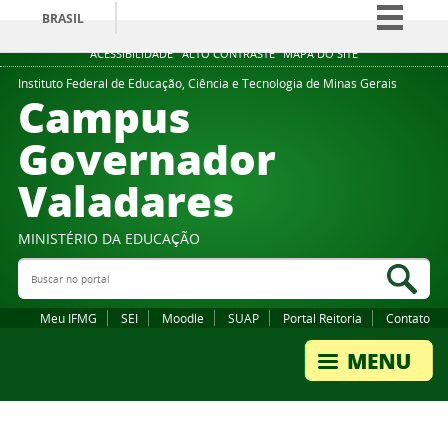
BRASIL
Simplifique!
ACESSIBILIDADE
ALTO CONTRASTE
MAPA DO SITE
Comunica BR
Instituto Federal de Educação, Ciência e Tecnologia de Minas Gerais
Campus
Participe
Governador
Acesso à informação
Valadares
Legislação
Canais
MINISTÉRIO DA EDUCAÇÃO
Buscar no portal
Bus
Meu IFMG
SEI
Moodle
SUAP
Portal Reitoria
Contato