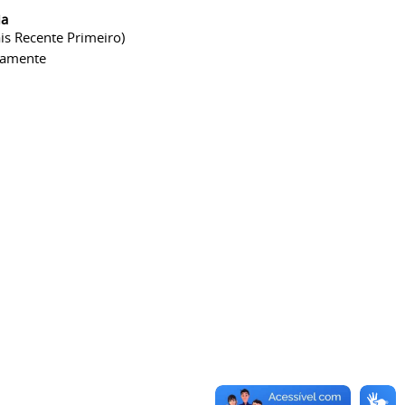
ia
is Recente Primeiro)
camente