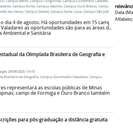
buí
,
Campus Betim
,
Campus Congonhas
,
Campus Conselheiro Lafaiete
,
relevânc
ladares
,
Campus Ibirité
,
Campus Itabirito
,
Campus Ouro Branco
,
Campus
Data (ma
irão das Neves
,
Campus Sabará
,
Campus Santa Luzia
,
Campus São João
Alfabeti
é o dia 4 de agosto. Há oportunidades em 15 campi
 Valadares as oportunidades são para as áreas de
a Ambiental e Sanitária
stadual da Olimpíada Brasileira de Geografia e
cação
29/09/2025 11h10
a Brasileira de Geografia
,
Campus Governador Valadares
,
Campus
s representará as escolas públicas de Minas
ampinas; campi de Formiga e Ouro Branco também
rições para pós-graduação a distância gratuita