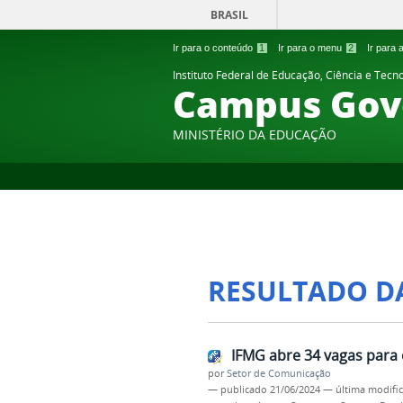
BRASIL
Ir para o conteúdo
1
Ir para o menu
2
Ir para
Instituto Federal de Educação, Ciência e Tecn
Campus Gov
MINISTÉRIO DA EDUCAÇÃO
RESULTADO D
IFMG abre 34 vagas para 
por
Setor de Comunicação
—
publicado
21/06/2024
—
última modifi