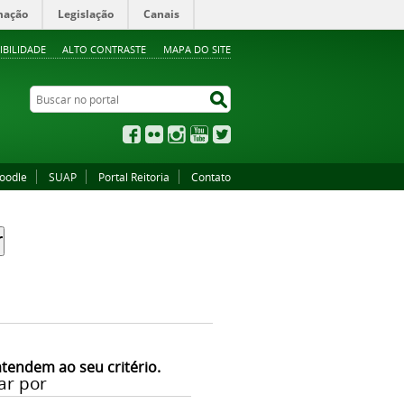
mação
Legislação
Canais
IBILIDADE
ALTO CONTRASTE
MAPA DO SITE
Buscar no portal
Buscar no portal
Facebook
Flickr
Instagram
YouTube
Twitter
oodle
SUAP
Portal Reitoria
Contato
atendem ao seu critério.
ar por