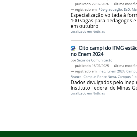
—
publicado
22/07/2026
—
última modifi
— registrado em:
Pós-graduação
,
EaD
,
Ma
Especialização voltada à fo
100 vagas para pedagogos e
em outubro
Localizado em
Notícias
Oito campi do IFMG estão
no Enem 2024
por
Setor de Comunicação
—
publicado
16/07/2025
—
última modifi
— registrado em:
Inep
,
Enem 2024
,
Campus
Branco
,
Campus Ponte Nova
,
Campus Ribe
Dados divulgados pelo Inep 
Instituto Federal de Minas Ge
Localizado em
Notícias