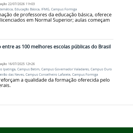
cação
22/07/2026 11h03
temática
,
Educação Básica
,
IFMG
,
Campus Formiga
rmação de professores da educação básica, oferece
 licenciados em Normal Superior; aulas começam
 entre as 100 melhores escolas públicas do Brasil
cação
16/07/2025 12h26
 Ipatinga
,
Campus Betim
,
Campus Governador Valadares
,
Campus Ouro
irão das Neves
,
Campus Conselheiro Lafaiete
,
Campus Formiga
reforçam a qualidade da formação oferecida pelo
rais.