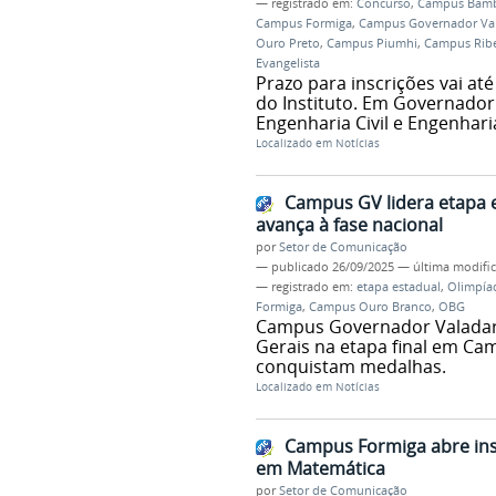
— registrado em:
Concurso
,
Campus Bam
Campus Formiga
,
Campus Governador Va
Ouro Preto
,
Campus Piumhi
,
Campus Ribe
Evangelista
Prazo para inscrições vai at
do Instituto. Em Governador
Engenharia Civil e Engenhari
Localizado em
Notícias
Campus GV lidera etapa e
avança à fase nacional
por
Setor de Comunicação
—
publicado
26/09/2025
—
última modifi
— registrado em:
etapa estadual
,
Olimpíad
Formiga
,
Campus Ouro Branco
,
OBG
Campus Governador Valadare
Gerais na etapa final em C
conquistam medalhas.
Localizado em
Notícias
Campus Formiga abre insc
em Matemática
por
Setor de Comunicação