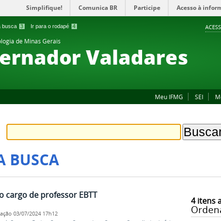
Simplifique!
Comunica BR
Participe
Acesso à infor
 a busca
3
Ir para o rodapé
4
ACESS
ologia de Minas Gerais
ernador Valadares
Meu IFMG
SEI
M
A BUSCA
o cargo de professor EBTT
4
itens 
Orden
cação
03/07/2024 17h12