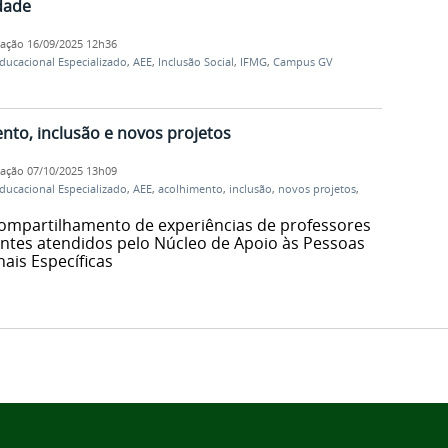
idade
cação
16/09/2025 12h36
ucacional Especializado
,
AEE
,
Inclusão Social
,
IFMG
,
Campus GV
to, inclusão e novos projetos
cação
07/10/2025 13h09
ucacional Especializado
,
AEE
,
acolhimento
,
inclusão
,
novos projetos
,
compartilhamento de experiências de professores
ntes atendidos pelo Núcleo de Apoio às Pessoas
ais Específicas