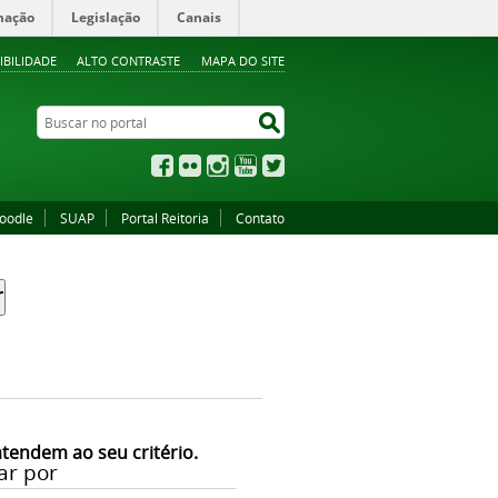
mação
Legislação
Canais
IBILIDADE
ALTO CONTRASTE
MAPA DO SITE
Buscar no portal
Buscar no portal
Facebook
Flickr
Instagram
YouTube
Twitter
oodle
SUAP
Portal Reitoria
Contato
atendem ao seu critério.
ar por