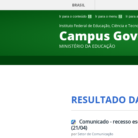
BRASIL
Ir para o conteúdo
1
Ir para o menu
2
Ir para
Instituto Federal de Educação, Ciência e Tecn
Campus Gov
MINISTÉRIO DA EDUCAÇÃO
RESULTADO D
Comunicado - recesso esc
(21/04)
por
Setor de Comunicação