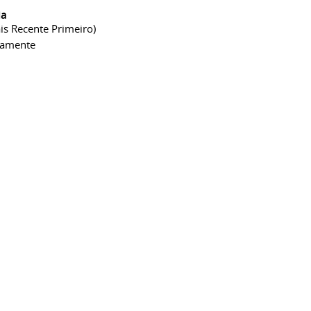
ia
is Recente Primeiro)
camente