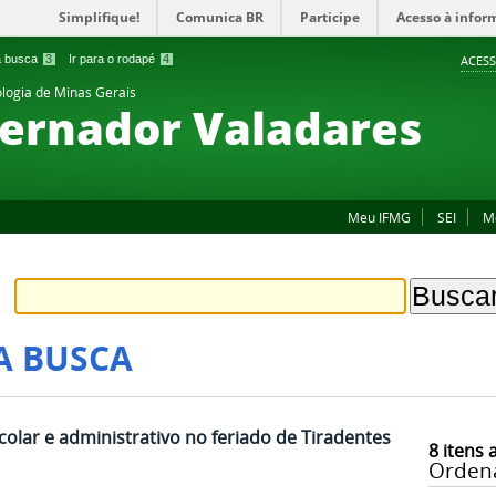
Simplifique!
Comunica BR
Participe
Acesso à infor
 a busca
3
Ir para o rodapé
4
ACESS
ologia de Minas Gerais
ernador Valadares
Meu IFMG
SEI
M
A BUSCA
olar e administrativo no feriado de Tiradentes
8
itens 
Orden