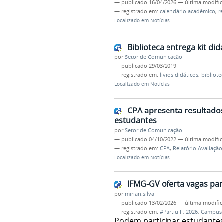
—
publicado
16/04/2026
—
última modifi
— registrado em:
calendário acadêmico
,
r
Localizado em
Notícias
Biblioteca entrega kit di
por
Setor de Comunicação
—
publicado
29/03/2019
— registrado em:
livros didáticos
,
bibliote
Localizado em
Notícias
CPA apresenta resultados
estudantes
por
Setor de Comunicação
—
publicado
04/10/2022
—
última modifi
— registrado em:
CPA
,
Relatório Avaliação
Localizado em
Notícias
IFMG-GV oferta vagas par
por
mirian.silva
—
publicado
13/02/2026
—
última modifi
— registrado em:
#PartiuIF
,
2026
,
Campus
Podem participar estudante