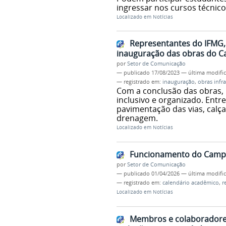
ingressar nos cursos técnic
Localizado em
Notícias
Representantes do IFMG,
inauguração das obras do 
por
Setor de Comunicação
—
publicado
17/08/2023
—
última modifi
— registrado em:
inauguração
,
obras infr
Com a conclusão das obras, 
inclusivo e organizado. Entr
pavimentação das vias, calçad
drenagem.
Localizado em
Notícias
Funcionamento do Campus
por
Setor de Comunicação
—
publicado
01/04/2026
—
última modifi
— registrado em:
calendário acadêmico
,
r
Localizado em
Notícias
Membros e colaborador