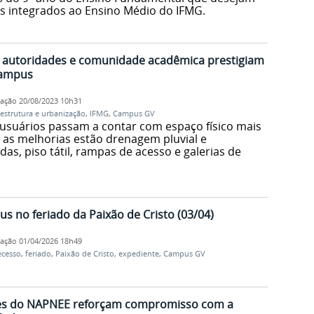
os integrados ao Ensino Médio do IFMG.
 autoridades e comunidade acadêmica prestigiam
Campus
cação
20/08/2023 10h31
aestrutura e urbanização
,
IFMG
,
Campus GV
usuários passam a contar com espaço físico mais
e as melhorias estão drenagem pluvial e
as, piso tátil, rampas de acesso e galerias de
 no feriado da Paixão de Cristo (03/04)
cação
01/04/2026 18h49
ecesso
,
feriado
,
Paixão de Cristo
,
expediente
,
Campus GV
es do NAPNEE reforçam compromisso com a