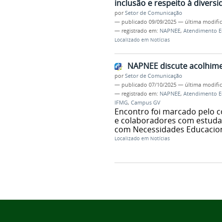
inclusão e respeito à divers
por
Setor de Comunicação
—
publicado
09/09/2025
—
última modifi
— registrado em:
NAPNEE
,
Atendimento Ed
Localizado em
Notícias
NAPNEE discute acolhimen
por
Setor de Comunicação
—
publicado
07/10/2025
—
última modifi
— registrado em:
NAPNEE
,
Atendimento Ed
IFMG
,
Campus GV
Encontro foi marcado pelo 
e colaboradores com estuda
com Necessidades Educacion
Localizado em
Notícias