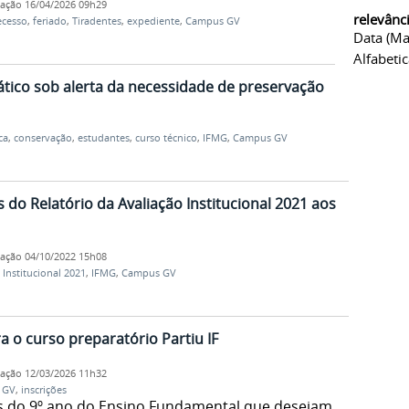
cação
16/04/2026 09h29
relevânc
ecesso
,
feriado
,
Tiradentes
,
expediente
,
Campus GV
Data (ma
Alfabeti
dático sob alerta da necessidade de preservação
ca
,
conservação
,
estudantes
,
curso técnico
,
IFMG
,
Campus GV
 do Relatório da Avaliação Institucional 2021 aos
cação
04/10/2022 15h08
 Institucional 2021
,
IFMG
,
Campus GV
a o curso preparatório Partiu IF
cação
12/03/2026 11h32
 GV
,
inscrições
s do 9º ano do Ensino Fundamental que desejam