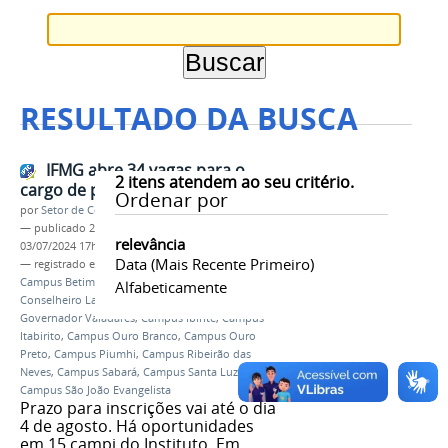
RESULTADO DA BUSCA
IFMG abre 34 vagas para o
2
itens atendem ao seu critério.
cargo de professor EBTT
Ordenar por
por
Setor de Comunicação
—
publicado
21/06/2024
—
última modificação
relevância
03/07/2024 17h12
Data (mais Recente Primeiro)
— registrado em:
Concurso
,
Campus Bambuí
,
Campus Betim
,
Campus Congonhas
,
Campus
Alfabeticamente
Conselheiro Lafaiete
,
Campus Formiga
,
Campus
Governador Valadares
,
Campus Ibirité
,
Campus
Itabirito
,
Campus Ouro Branco
,
Campus Ouro
Preto
,
Campus Piumhi
,
Campus Ribeirão das
Neves
,
Campus Sabará
,
Campus Santa Luzia
,
Campus São João Evangelista
Prazo para inscrições vai até o dia
4 de agosto. Há oportunidades
em 15 campi do Instituto. Em