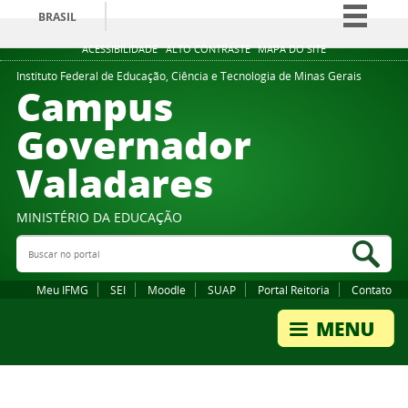
BRASIL
Simplifique!
ACESSIBILIDADE
ALTO CONTRASTE
MAPA DO SITE
Comunica BR
Instituto Federal de Educação, Ciência e Tecnologia de Minas Gerais
Campus
Participe
Governador
Acesso à informação
Valadares
Legislação
Canais
MINISTÉRIO DA EDUCAÇÃO
Buscar no portal
Bus
Meu IFMG
SEI
Moodle
SUAP
Portal Reitoria
Contato