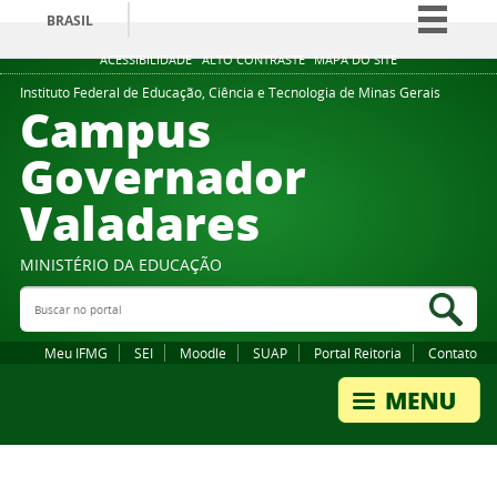
BRASIL
Simplifique!
ACESSIBILIDADE
ALTO CONTRASTE
MAPA DO SITE
Comunica BR
Instituto Federal de Educação, Ciência e Tecnologia de Minas Gerais
Campus
Participe
Governador
Acesso à informação
Valadares
Legislação
Canais
MINISTÉRIO DA EDUCAÇÃO
Buscar no portal
Bus
Meu IFMG
SEI
Moodle
SUAP
Portal Reitoria
Contato