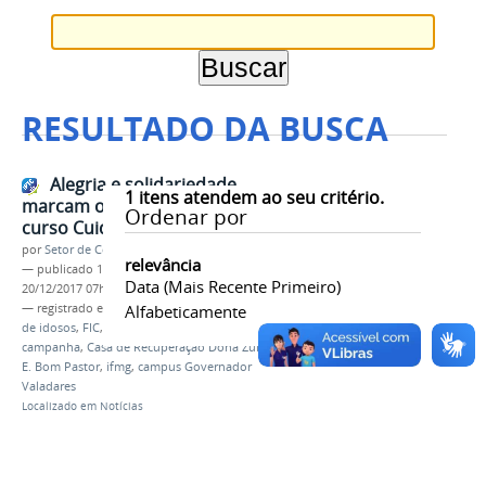
RESULTADO DA BUSCA
Alegria e solidariedade
1
itens atendem ao seu critério.
marcam o encerramento do
Ordenar por
curso Cuidador de Idosos
por
Setor de Comunicação
relevância
—
publicado
18/12/2017
—
última modificação
Data (mais Recente Primeiro)
20/12/2017 07h01
— registrado em:
encerramento
Alfabeticamente
,
curso cuidador
de idosos
,
FIC
,
CEPIP
,
projeto de extensão
,
campanha
,
Casa de Recuperação Dona Zulmira
,
E.
E. Bom Pastor
,
ifmg
,
campus Governador
Valadares
Localizado em
Notícias