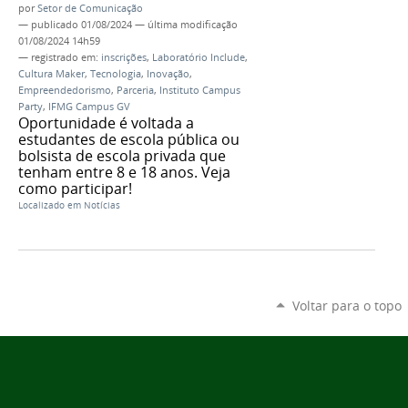
por
Setor de Comunicação
—
publicado
01/08/2024
—
última modificação
01/08/2024 14h59
— registrado em:
inscrições
,
Laboratório Include
,
Cultura Maker
,
Tecnologia
,
Inovação
,
Empreendedorismo
,
Parceria
,
Instituto Campus
Party
,
IFMG Campus GV
Oportunidade é voltada a
estudantes de escola pública ou
bolsista de escola privada que
tenham entre 8 e 18 anos. Veja
como participar!
Localizado em
Notícias
Voltar para o topo