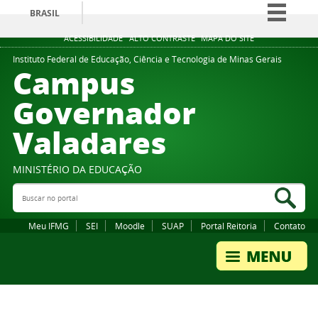
BRASIL
Simplifique!
ACESSIBILIDADE
ALTO CONTRASTE
MAPA DO SITE
Comunica BR
Instituto Federal de Educação, Ciência e Tecnologia de Minas Gerais
Campus
Participe
Governador
Acesso à informação
Valadares
Legislação
Canais
MINISTÉRIO DA EDUCAÇÃO
Buscar no portal
Bus
Meu IFMG
SEI
Moodle
SUAP
Portal Reitoria
Contato