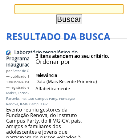
RESULTADO DA BUSCA
Laboratório tecnológico do
3
itens atendem ao seu critério.
Programa Include é oficialmente
Ordenar por
inaugurado no Campus GV
por
Setor de Comunicação
relevância
—
publicado
11/03/2024
—
última modificação
Data (mais Recente Primeiro)
13/03/2024 15h50
— registrado em:
Laboratório Include
Alfabeticamente
,
Cultura
Maker
,
Tecnologia
,
Inovação
,
Empreendedorismo
,
Parceria
,
Instituto Campus Party
,
Fundação
Renova
,
IFMG Campus GV
Evento reuniu gestores da
Fundação Renova, do Instituto
Campus Party, do IFMG-GV, pais,
amigos e familiares dos
adolescentes e jovens que
participam de cursos voltados à