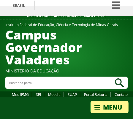
BRASIL
Simplifique!
ACESSIBILIDADE
ALTO CONTRASTE
MAPA DO SITE
Comunica BR
Instituto Federal de Educação, Ciência e Tecnologia de Minas Gerais
Campus
Participe
Governador
Acesso à informação
Valadares
Legislação
Canais
MINISTÉRIO DA EDUCAÇÃO
Buscar no portal
Bus
Meu IFMG
SEI
Moodle
SUAP
Portal Reitoria
Contato