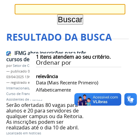
RESULTADO DA BUSCA
IFMG abre inscrições para três
1
itens atendem ao seu critério.
cursos de Francês
Ordenar por
por
Setor de Comunicação
—
publicado
01/04/2025
—
última modificação
relevância
03/04/2025 13h59
Data (mais Recente Primeiro)
— registrado em:
Diretoria de Relações
Internacionais
,
DRI
,
Curso de Francês Básico I
,
Alfabeticamente
Curso de Francês Básico II
,
Curso FRANMOBE
Assistentes de Francês
Serão ofertadas 80 vagas para
alunos e 20 para servidores de
qualquer campus ou da Reitoria.
As inscrições podem ser
realizadas até o dia 10 de abril.
Localizado em
Notícias