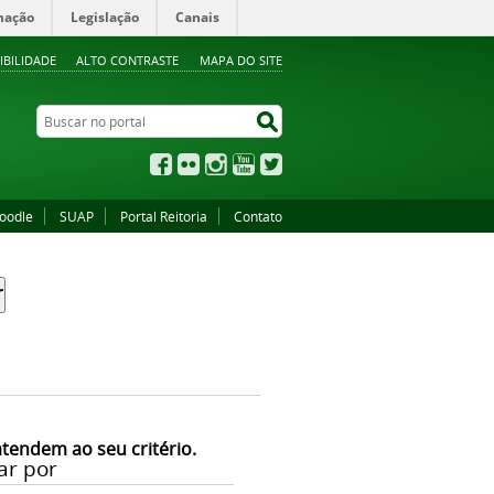
mação
Legislação
Canais
IBILIDADE
ALTO CONTRASTE
MAPA DO SITE
Buscar no portal
Buscar no portal
Facebook
Flickr
Instagram
YouTube
Twitter
oodle
SUAP
Portal Reitoria
Contato
atendem ao seu critério.
ar por