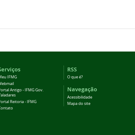
Serviços
RSS
Meu IFMG
O que é?
Webmail
Navegação
ortal Antigo - IFMG Gov.
Valadares
Acessibilidade
ortal Reitoria - IFMG
Mapa do site
Contato