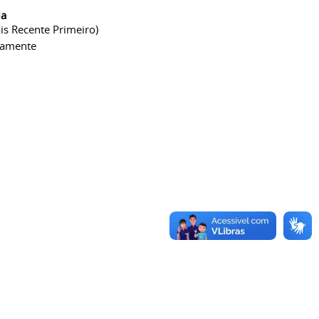
ia
is Recente Primeiro)
camente