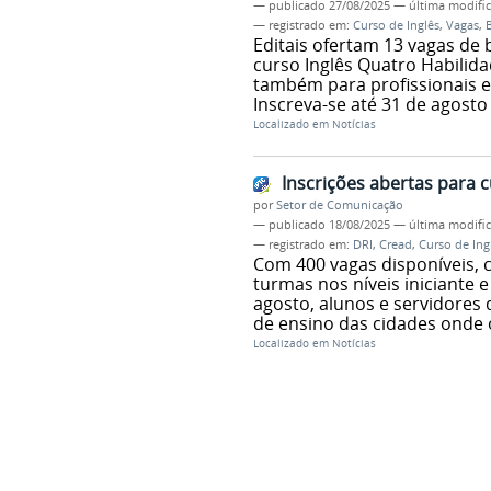
—
publicado
27/08/2025
—
última modifi
— registrado em:
Curso de Inglês
,
Vagas
,
B
Editais ofertam 13 vagas de 
curso Inglês Quatro Habilid
também para profissionais e
Inscreva-se até 31 de agosto
Localizado em
Notícias
Inscrições abertas para c
por
Setor de Comunicação
—
publicado
18/08/2025
—
última modifi
— registrado em:
DRI
,
Cread
,
Curso de Ing
Com 400 vagas disponíveis, 
turmas nos níveis iniciante 
agosto, alunos e servidores
de ensino das cidades onde 
Localizado em
Notícias