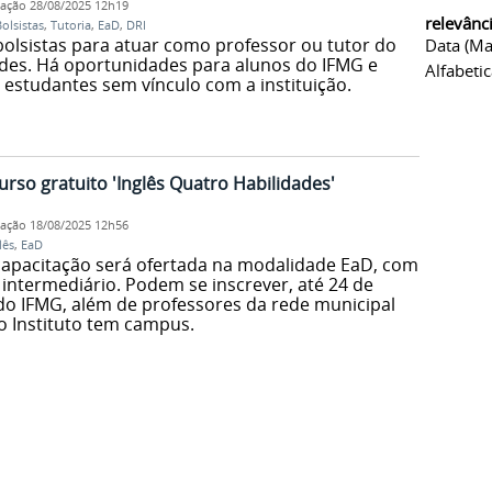
cação
28/08/2025 12h19
relevânc
olsistas
,
Tutoria
,
EaD
,
DRI
bolsistas para atuar como professor ou tutor do
Data (ma
ades. Há oportunidades para alunos do IFMG e
Alfabeti
 estudantes sem vínculo com a instituição.
urso gratuito 'Inglês Quatro Habilidades'
cação
18/08/2025 12h56
lês
,
EaD
capacitação será ofertada na modalidade EaD, com
e intermediário. Podem se inscrever, até 24 de
 do IFMG, além de professores da rede municipal
o Instituto tem campus.