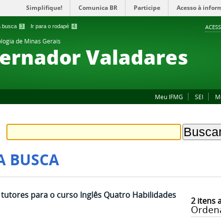
Simplifique!
Comunica BR
Participe
Acesso à infor
 a busca
3
Ir para o rodapé
4
ACESS
ologia de Minas Gerais
ernador Valadares
Meu IFMG
SEI
M
A BUSCA
 tutores para o curso Inglês Quatro Habilidades
2
itens 
Orden