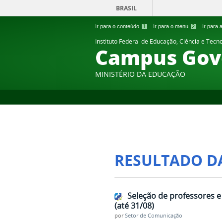
BRASIL
Ir para o conteúdo
1
Ir para o menu
2
Ir para
Instituto Federal de Educação, Ciência e Tecn
Campus Gov
MINISTÉRIO DA EDUCAÇÃO
RESULTADO D
Seleção de professores e
(até 31/08)
por
Setor de Comunicação