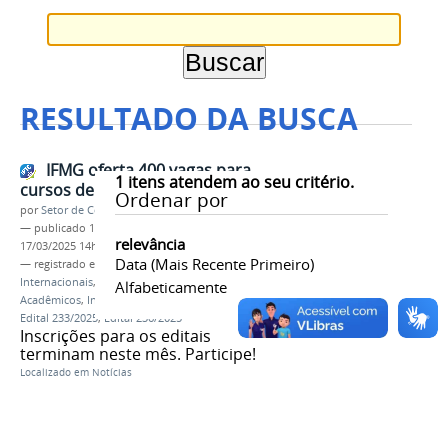
RESULTADO DA BUSCA
IFMG oferta 400 vagas para
1
itens atendem ao seu critério.
cursos de inglês em dois editais
Ordenar por
por
Setor de Comunicação
—
publicado
11/03/2025
—
última modificação
relevância
17/03/2025 14h04
Data (mais Recente Primeiro)
— registrado em:
Diretoria de Relações
Internacionais
,
DRI
,
Curso de Inglês para Fins
Alfabeticamente
Acadêmicos
,
Inglês Online: Quatro Habilidades
,
Edital 233/2025
,
Edital 236/2025
Inscrições para os editais
terminam neste mês. Participe!
Localizado em
Notícias