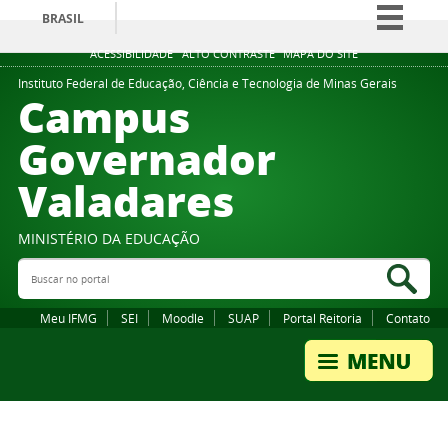
BRASIL
Simplifique!
ACESSIBILIDADE
ALTO CONTRASTE
MAPA DO SITE
Comunica BR
Instituto Federal de Educação, Ciência e Tecnologia de Minas Gerais
Campus
Participe
Governador
Acesso à informação
Valadares
Legislação
Canais
MINISTÉRIO DA EDUCAÇÃO
Buscar no portal
Bus
Meu IFMG
SEI
Moodle
SUAP
Portal Reitoria
Contato