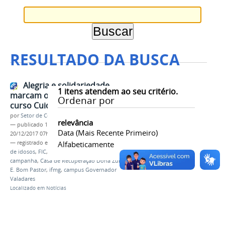
RESULTADO DA BUSCA
Alegria e solidariedade
1
itens atendem ao seu critério.
marcam o encerramento do
Ordenar por
curso Cuidador de Idosos
por
Setor de Comunicação
relevância
—
publicado
18/12/2017
—
última modificação
Data (mais Recente Primeiro)
20/12/2017 07h01
— registrado em:
encerramento
Alfabeticamente
,
curso cuidador
de idosos
,
FIC
,
CEPIP
,
projeto de extensão
,
campanha
,
Casa de Recuperação Dona Zulmira
,
E.
E. Bom Pastor
,
ifmg
,
campus Governador
Valadares
Localizado em
Notícias