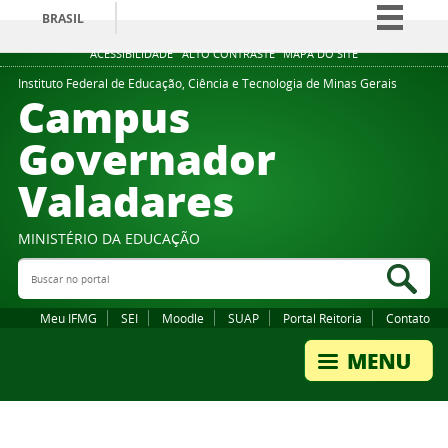
BRASIL
Simplifique!
ACESSIBILIDADE
ALTO CONTRASTE
MAPA DO SITE
Comunica BR
Instituto Federal de Educação, Ciência e Tecnologia de Minas Gerais
Campus
Participe
Governador
Acesso à informação
Valadares
Legislação
Canais
MINISTÉRIO DA EDUCAÇÃO
Buscar no portal
Bus
Meu IFMG
SEI
Moodle
SUAP
Portal Reitoria
Contato