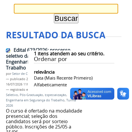
RESULTADO DA BUSCA
Edital 623/2026: processo
1
itens atendem ao seu critério.
seletivo da especialização em
Ordenar por
Engenharia de Segurança do
Trabalho
relevância
por
Setor de Comunicação
Data (mais Recente Primeiro)
—
publicado
20/05/2026
—
última modificação
Alfabeticamente
16/07/2026 11h15
— registrado em:
Edital 623/2026
,
Processo
Seletivo
,
Pós-Graduação
,
Especialização
,
Engenharia em Segurança do Trabalho
,
Turma
2026
O curso é ofertado na modalidade
presencial; seleção dos
candidatos será por sorteio
público. Inscrições de 25/05 a
15/06