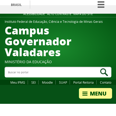
BRASIL
Simplifique!
ACESSIBILIDADE
ALTO CONTRASTE
MAPA DO SITE
Comunica BR
Instituto Federal de Educação, Ciência e Tecnologia de Minas Gerais
Campus
Participe
Governador
Acesso à informação
Valadares
Legislação
Canais
MINISTÉRIO DA EDUCAÇÃO
Buscar no portal
Bus
Meu IFMG
SEI
Moodle
SUAP
Portal Reitoria
Contato