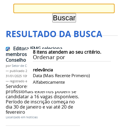
RESULTADO DA BUSCA
Editora IFMG seleciona
8
itens atendem ao seu critério.
membros para compor seu
Ordenar por
Conselho Editorial
por
Setor de Comunicação
relevância
—
publicado
28/01/2025
—
última modificação
Data (mais Recente Primeiro)
31/01/2025 10h18
— registrado em:
Editora IFMG
Alfabeticamente
,
Conselho Editorial
Servidores da instituição e
profissionais externos podem se
candidatar a 16 vagas disponíveis.
Período de inscrição começa no
dia 30 de janeiro e vai até 20 de
fevereiro
Localizado em
Notícias