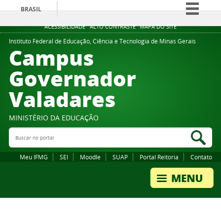
BRASIL
Simplifique!
ACESSIBILIDADE
ALTO CONTRASTE
MAPA DO SITE
Comunica BR
Instituto Federal de Educação, Ciência e Tecnologia de Minas Gerais
Campus
Participe
Governador
Acesso à informação
Valadares
Legislação
Canais
MINISTÉRIO DA EDUCAÇÃO
Buscar no portal
Bus
Meu IFMG
SEI
Moodle
SUAP
Portal Reitoria
Contato