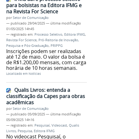
para bolsistas na Editora IFMG e
na Revista For Science
por
Setor de Comunicação
—
publicado
29/04/2025
—
última modificação
01/05/2025 14h45
— registrado em:
Processo Seletivo
,
Editora IFMG
,
Revista For Science
,
Pró-Reitoria de Inovação,
Pesquisa e Pós-Graduação
,
PRIPPG
Inscrições podem ser realizadas
até 12 de maio. O valor da bolsa é
de R$1.200,00 mensais, com carga
horária de 10 horas semanais.
Localizado em
Notícias
Qualis Livros: entenda a
classificação da Capes para obras
acadêmicas
por
Setor de Comunicação
—
publicado
05/09/2025
—
última modificação
05/09/2025 14h16
— registrado em:
Pesquisaí
,
Videocast
,
Qualis
Livros
,
Pesquisa
,
Editora IFMG
No videocast Pesquisaí, o