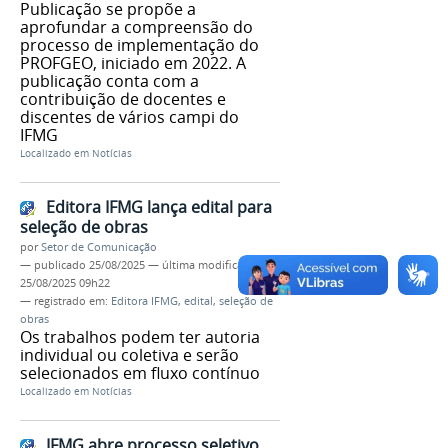
Publicação se propõe a
aprofundar a compreensão do
processo de implementação do
PROFGEO, iniciado em 2022. A
publicação conta com a
contribuição de docentes e
discentes de vários campi do
IFMG
Localizado em
Notícias
Editora IFMG lança edital para
seleção de obras
por
Setor de Comunicação
—
publicado
25/08/2025
—
última modificação
25/08/2025 09h22
— registrado em:
Editora IFMG
,
edital
,
seleção de
obras
Os trabalhos podem ter autoria
individual ou coletiva e serão
selecionados em fluxo contínuo
Localizado em
Notícias
IFMG abre processo seletivo