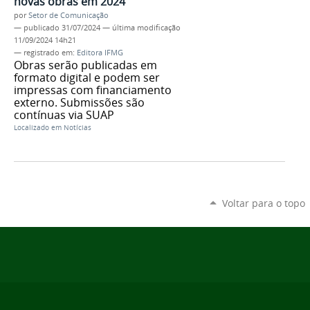
novas obras em 2024
por
Setor de Comunicação
—
publicado
31/07/2024
—
última modificação
11/09/2024 14h21
— registrado em:
Editora IFMG
Obras serão publicadas em
formato digital e podem ser
impressas com financiamento
externo. Submissões são
contínuas via SUAP
Localizado em
Notícias
Voltar para o topo