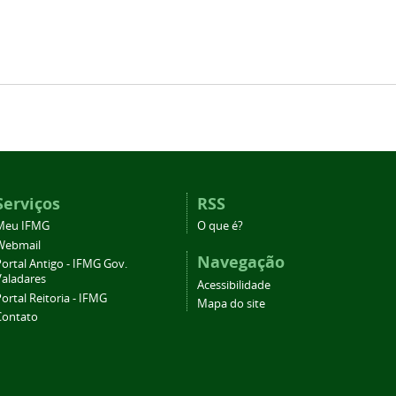
Serviços
RSS
Meu IFMG
O que é?
Webmail
Navegação
ortal Antigo - IFMG Gov.
Valadares
Acessibilidade
ortal Reitoria - IFMG
Mapa do site
Contato