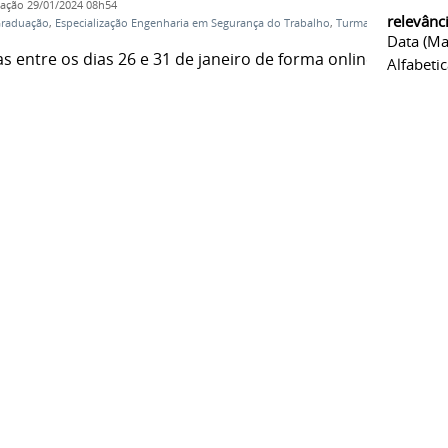
cação
29/01/2024 08h54
relevânc
Graduação
,
Especialização Engenharia em Segurança do Trabalho
,
Turma
Data (ma
s entre os dias 26 e 31 de janeiro de forma online.
Alfabeti