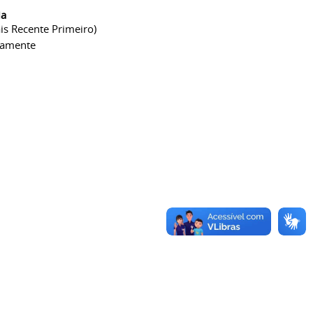
ia
is Recente Primeiro)
camente