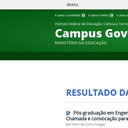
BRASIL
Ir para o conteúdo
1
Ir para o menu
2
Ir para
Instituto Federal de Educação, Ciência e Tecn
Campus Gov
MINISTÉRIO DA EDUCAÇÃO
RESULTADO D
Pós-graduação em Engenh
Chamada e convocação para 
por
Setor de Comunicação