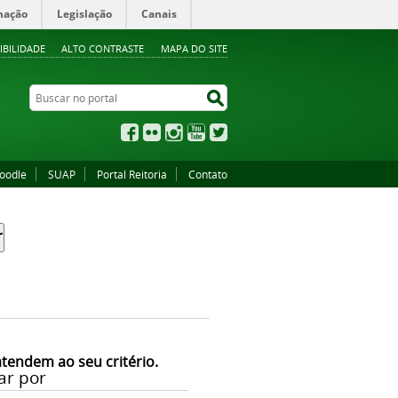
mação
Legislação
Canais
IBILIDADE
ALTO CONTRASTE
MAPA DO SITE
Buscar no portal
Buscar no portal
Facebook
Flickr
Instagram
YouTube
Twitter
oodle
SUAP
Portal Reitoria
Contato
atendem ao seu critério.
ar por