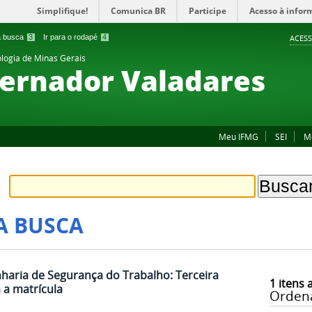
Simplifique!
Comunica BR
Participe
Acesso à infor
 a busca
3
Ir para o rodapé
4
ACESS
ologia de Minas Gerais
ernador Valadares
Meu IFMG
SEI
M
A BUSCA
aria de Segurança do Trabalho: Terceira
1
itens 
a matrícula
Orden