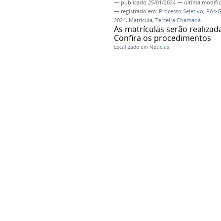
—
publicado
25/01/2024
—
última modifi
— registrado em:
Processo Seletivo
,
Pós-
2024
,
Matrícula
,
Terceira Chamada
As matrículas serão realizada
Confira os procedimentos
Localizado em
Notícias