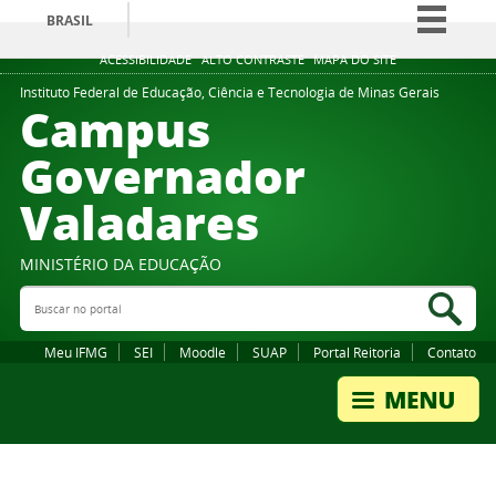
BRASIL
Simplifique!
ACESSIBILIDADE
ALTO CONTRASTE
MAPA DO SITE
Comunica BR
Instituto Federal de Educação, Ciência e Tecnologia de Minas Gerais
Campus
Participe
Governador
Acesso à informação
Valadares
Legislação
Canais
MINISTÉRIO DA EDUCAÇÃO
Buscar no portal
Bus
Meu IFMG
SEI
Moodle
SUAP
Portal Reitoria
Contato