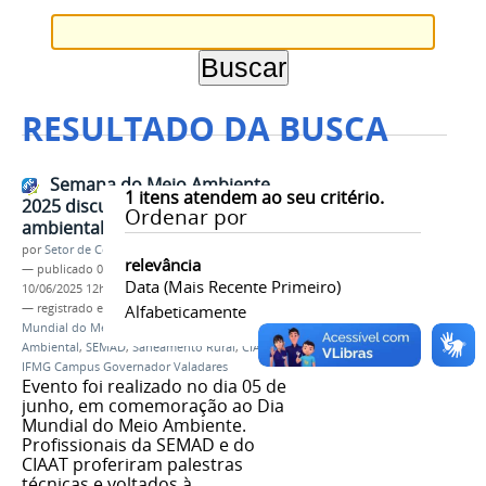
RESULTADO DA BUSCA
Semana do Meio Ambiente
1
itens atendem ao seu critério.
2025 discutiu fiscalização
Ordenar por
ambiental e saneamento rural
por
Setor de Comunicação
relevância
—
publicado
06/06/2025
—
última modificação
Data (mais Recente Primeiro)
10/06/2025 12h03
— registrado em:
Semana do Meio Ambiente
Alfabeticamente
,
Dia
Mundial do Meio Ambiente
,
Fiscalização
Ambiental
,
SEMAD
,
Saneamento Rural
,
CIAAT
,
IFMG Campus Governador Valadares
Evento foi realizado no dia 05 de
junho, em comemoração ao Dia
Mundial do Meio Ambiente.
Profissionais da SEMAD e do
CIAAT proferiram palestras
técnicas e voltados à