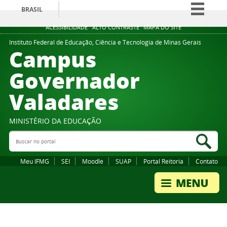
BRASIL
Simplifique!
ACESSIBILIDADE
ALTO CONTRASTE
MAPA DO SITE
Comunica BR
Instituto Federal de Educação, Ciência e Tecnologia de Minas Gerais
Campus
Participe
Governador
Acesso à informação
Valadares
Legislação
Canais
MINISTÉRIO DA EDUCAÇÃO
Buscar no portal
Bus
Meu IFMG
SEI
Moodle
SUAP
Portal Reitoria
Contato