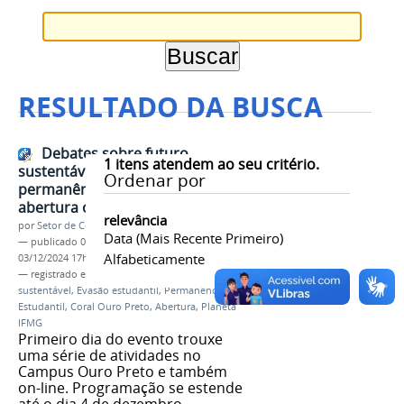
RESULTADO DA BUSCA
Debates sobre futuro
1
itens atendem ao seu critério.
sustentável, evasão e
Ordenar por
permanência estudantil marcam
abertura oficial do Planeta IFMG
relevância
por
Setor de Comunicação
Data (mais Recente Primeiro)
—
publicado
03/12/2024
—
última modificação
Alfabeticamente
03/12/2024 17h11
— registrado em:
Planeta IFMG
,
Futuro
sustentável
,
Evasão estudantil
,
Permanência
Estudantil
,
Coral Ouro Preto
,
Abertura
,
Planeta
IFMG
Primeiro dia do evento trouxe
uma série de atividades no
Campus Ouro Preto e também
on-line. Programação se estende
até o dia 4 de dezembro