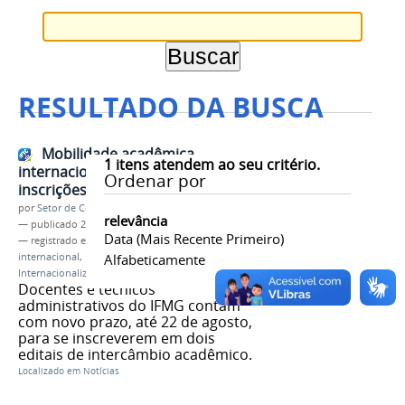
RESULTADO DA BUSCA
Mobilidade acadêmica
1
itens atendem ao seu critério.
internacional para servidores:
Ordenar por
inscrições prorrogadas
por
Setor de Comunicação
relevância
—
publicado
28/07/2025
Data (mais Recente Primeiro)
— registrado em:
Mobilidade acadêmica
internacional
,
DRI
,
Alfabeticamente
Internacionaliza TAEs
,
Internacionaliza Educação
Docentes e técnicos
administrativos do IFMG contam
com novo prazo, até 22 de agosto,
para se inscreverem em dois
editais de intercâmbio acadêmico.
Localizado em
Notícias