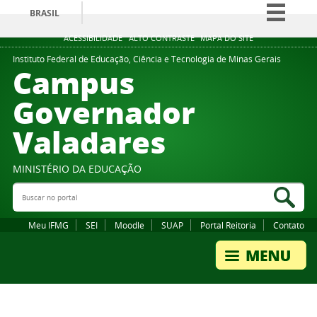
BRASIL
Simplifique!
ACESSIBILIDADE
ALTO CONTRASTE
MAPA DO SITE
Comunica BR
Instituto Federal de Educação, Ciência e Tecnologia de Minas Gerais
Campus
Participe
Governador
Acesso à informação
Valadares
Legislação
Canais
MINISTÉRIO DA EDUCAÇÃO
Buscar no portal
Bus
Meu IFMG
SEI
Moodle
SUAP
Portal Reitoria
Contato