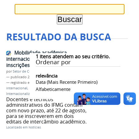
RESULTADO DA BUSCA
Mobilidade acadêmica
1
itens atendem ao seu critério.
internacional para servidores:
Ordenar por
inscrições prorrogadas
por
Setor de Comunicação
relevância
—
publicado
28/07/2025
Data (mais Recente Primeiro)
— registrado em:
Mobilidade acadêmica
internacional
,
DRI
,
Alfabeticamente
Internacionaliza TAEs
,
Internacionaliza Educação
Docentes e técnicos
administrativos do IFMG contam
com novo prazo, até 22 de agosto,
para se inscreverem em dois
editais de intercâmbio acadêmico.
Localizado em
Notícias