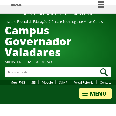
BRASIL
Simplifique!
ACESSIBILIDADE
ALTO CONTRASTE
MAPA DO SITE
Comunica BR
Instituto Federal de Educação, Ciência e Tecnologia de Minas Gerais
Campus
Participe
Governador
Acesso à informação
Valadares
Legislação
Canais
MINISTÉRIO DA EDUCAÇÃO
Buscar no portal
Bus
Meu IFMG
SEI
Moodle
SUAP
Portal Reitoria
Contato