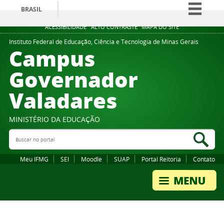
BRASIL
Simplifique!
ACESSIBILIDADE
ALTO CONTRASTE
MAPA DO SITE
Comunica BR
Instituto Federal de Educação, Ciência e Tecnologia de Minas Gerais
Campus
Participe
Governador
Acesso à informação
Valadares
Legislação
Canais
MINISTÉRIO DA EDUCAÇÃO
Buscar no portal
Bus
Meu IFMG
SEI
Moodle
SUAP
Portal Reitoria
Contato