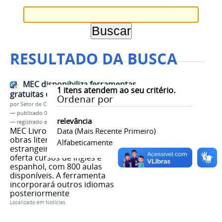
RESULTADO DA BUSCA
MEC disponibiliza ferramentas
1
itens atendem ao seu critério.
gratuitas de livros e idiomas
Ordenar por
por
Setor de Comunicação
—
publicado
07/04/2026
relevância
— registrado em:
MEC
,
MEC Livros
,
MEC Idiomas
MEC Livros conta com quase 8 mil
Data (mais Recente Primeiro)
obras literárias nacionais e
Alfabeticamente
estrangeiras. Já o MEC Idiomas
oferta cursos de inglês e
espanhol, com 800 aulas
disponíveis. A ferramenta
incorporará outros idiomas
posteriormente
Localizado em
Notícias