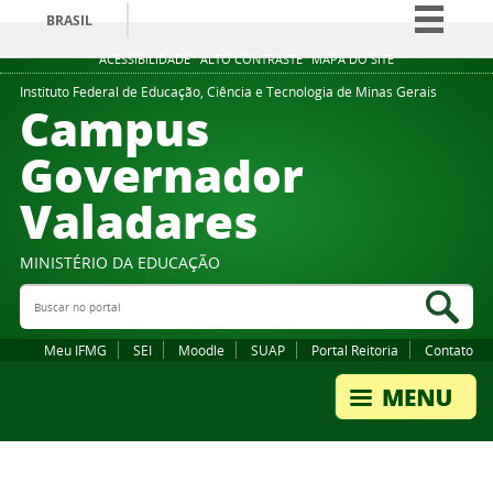
BRASIL
Simplifique!
ACESSIBILIDADE
ALTO CONTRASTE
MAPA DO SITE
Comunica BR
Instituto Federal de Educação, Ciência e Tecnologia de Minas Gerais
Campus
Participe
Governador
Acesso à informação
Valadares
Legislação
Canais
MINISTÉRIO DA EDUCAÇÃO
Buscar no portal
Bus
Meu IFMG
SEI
Moodle
SUAP
Portal Reitoria
Contato