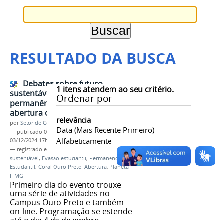
RESULTADO DA BUSCA
Debates sobre futuro
1
itens atendem ao seu critério.
sustentável, evasão e
Ordenar por
permanência estudantil marcam
abertura oficial do Planeta IFMG
relevância
por
Setor de Comunicação
Data (mais Recente Primeiro)
—
publicado
03/12/2024
—
última modificação
Alfabeticamente
03/12/2024 17h11
— registrado em:
Planeta IFMG
,
Futuro
sustentável
,
Evasão estudantil
,
Permanência
Estudantil
,
Coral Ouro Preto
,
Abertura
,
Planeta
IFMG
Primeiro dia do evento trouxe
uma série de atividades no
Campus Ouro Preto e também
on-line. Programação se estende
até o dia 4 de dezembro