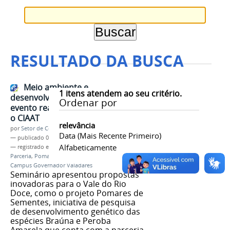
RESULTADO DA BUSCA
Meio ambiente e
1
itens atendem ao seu critério.
desenvolvimento local é tema de
Ordenar por
evento realizado em parceria com
o CIAAT
relevância
por
Setor de Comunicação
Data (mais Recente Primeiro)
—
publicado
06/06/2025
Alfabeticamente
— registrado em:
Momento Ambiental
,
CIAAT
,
Parceria
,
Pomares de Sementes
,
IFMG GV
,
IFMG
,
Campus Governador Valadares
Seminário apresentou propostas
inovadoras para o Vale do Rio
Doce, como o projeto Pomares de
Sementes, iniciativa de pesquisa
de desenvolvimento genético das
espécies Braúna e Peroba
Amarela que conta com a parceria