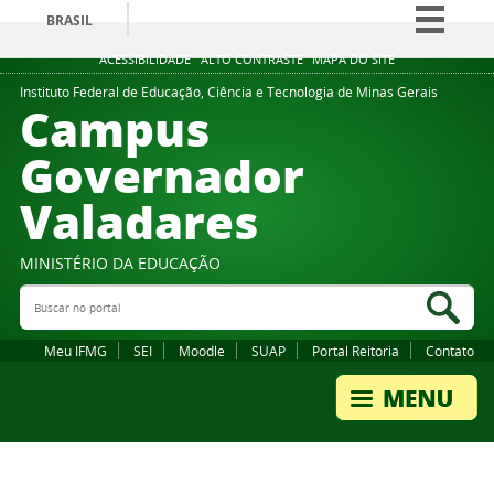
BRASIL
Simplifique!
ACESSIBILIDADE
ALTO CONTRASTE
MAPA DO SITE
Comunica BR
Instituto Federal de Educação, Ciência e Tecnologia de Minas Gerais
Campus
Participe
Governador
Acesso à informação
Valadares
Legislação
Canais
MINISTÉRIO DA EDUCAÇÃO
Buscar no portal
Bus
Meu IFMG
SEI
Moodle
SUAP
Portal Reitoria
Contato