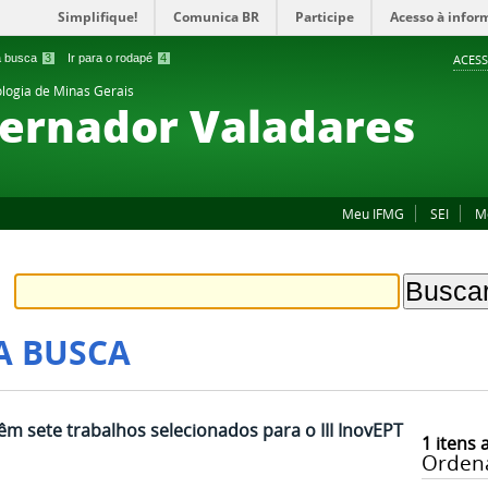
Simplifique!
Comunica BR
Participe
Acesso à infor
 a busca
3
Ir para o rodapé
4
ACESS
ologia de Minas Gerais
ernador Valadares
Meu IFMG
SEI
M
A BUSCA
m sete trabalhos selecionados para o III InovEPT
1
itens 
Orden