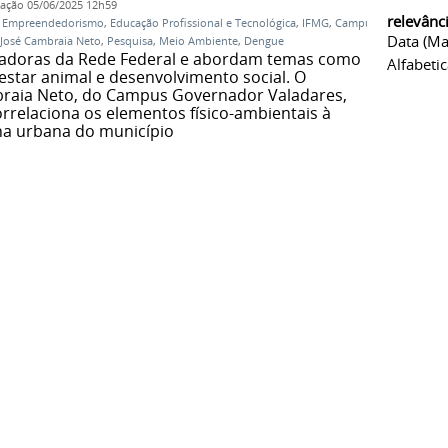
cação
05/06/2025 12h59
relevânc
,
Empreendedorismo
,
Educação Profissional e Tecnológica
,
IFMG
,
Campus
Data (ma
 José Cambraia Neto
,
Pesquisa
,
Meio Ambiente
,
Dengue
ovadoras da Rede Federal e abordam temas como
Alfabeti
star animal e desenvolvimento social. O
braia Neto, do Campus Governador Valadares,
rrelaciona os elementos físico-ambientais à
na urbana do município