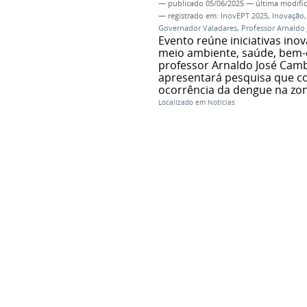
—
publicado
05/06/2025
—
última modifi
— registrado em:
InovEPT 2025
,
Inovação
Governador Valadares
,
Professor Arnaldo
Evento reúne iniciativas in
meio ambiente, saúde, bem-e
professor Arnaldo José Cam
apresentará pesquisa que co
ocorrência da dengue na zo
Localizado em
Notícias