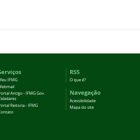
Serviços
RSS
Meu IFMG
O que é?
Webmail
Navegação
ortal Antigo - IFMG Gov.
Valadares
Acessibilidade
ortal Reitoria - IFMG
Mapa do site
Contato