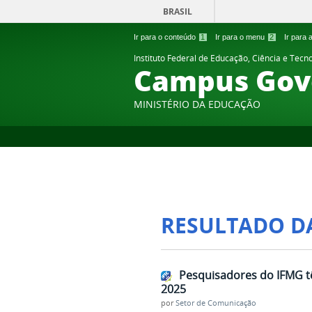
BRASIL
Ir para o conteúdo
1
Ir para o menu
2
Ir para
Instituto Federal de Educação, Ciência e Tecn
Campus Gov
MINISTÉRIO DA EDUCAÇÃO
RESULTADO D
Pesquisadores do IFMG tê
2025
por
Setor de Comunicação