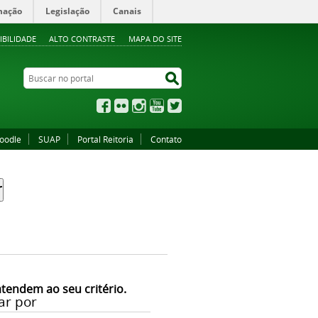
mação
Legislação
Canais
IBILIDADE
ALTO CONTRASTE
MAPA DO SITE
Buscar no portal
Buscar no portal
Facebook
Flickr
Instagram
YouTube
Twitter
oodle
SUAP
Portal Reitoria
Contato
atendem ao seu critério.
ar por