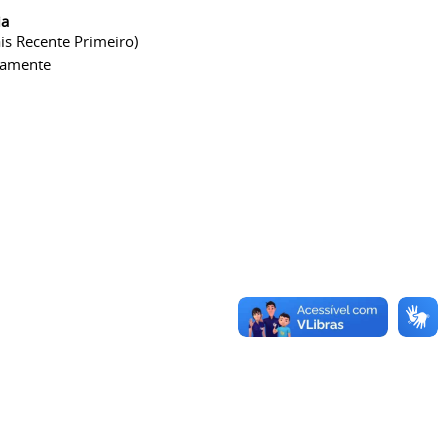
ia
is Recente Primeiro)
camente