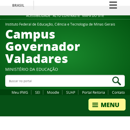
BRASIL
Simplifique!
ACESSIBILIDADE
ALTO CONTRASTE
MAPA DO SITE
Comunica BR
Instituto Federal de Educação, Ciência e Tecnologia de Minas Gerais
Campus
Participe
Governador
Acesso à informação
Valadares
Legislação
Canais
MINISTÉRIO DA EDUCAÇÃO
Buscar no portal
Bus
Meu IFMG
SEI
Moodle
SUAP
Portal Reitoria
Contato