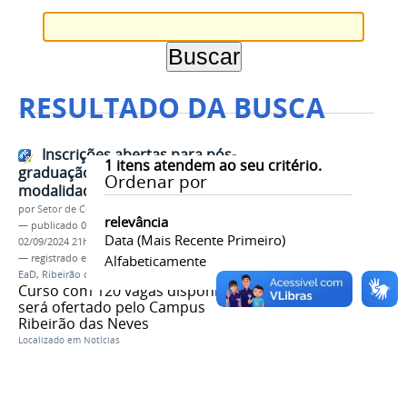
RESULTADO DA BUSCA
Inscrições abertas para pós-
1
itens atendem ao seu critério.
graduação em educação na
Ordenar por
modalidade EAD
por
Setor de Comunicação
relevância
—
publicado
02/09/2024
—
última modificação
Data (mais Recente Primeiro)
02/09/2024 21h27
— registrado em:
Pós-graduação em Educação
Alfabeticamente
,
EaD
,
Ribeirão das Neves
Curso com 120 vagas disponíveis
será ofertado pelo Campus
Ribeirão das Neves
Localizado em
Notícias