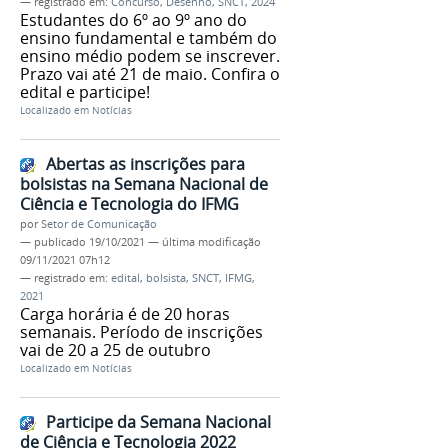
— registrado em:
Concurso
,
Desenho
,
SNCT
,
2024
Estudantes do 6º ao 9º ano do
ensino fundamental e também do
ensino médio podem se inscrever.
Prazo vai até 21 de maio. Confira o
edital e participe!
Localizado em
Notícias
Abertas as inscrições para
bolsistas na Semana Nacional de
Ciência e Tecnologia do IFMG
por
Setor de Comunicação
—
publicado
19/10/2021
—
última modificação
09/11/2021 07h12
— registrado em:
edital
,
bolsista
,
SNCT
,
IFMG
,
2021
Carga horária é de 20 horas
semanais. Período de inscrições
vai de 20 a 25 de outubro
Localizado em
Notícias
Participe da Semana Nacional
de Ciência e Tecnologia 2022