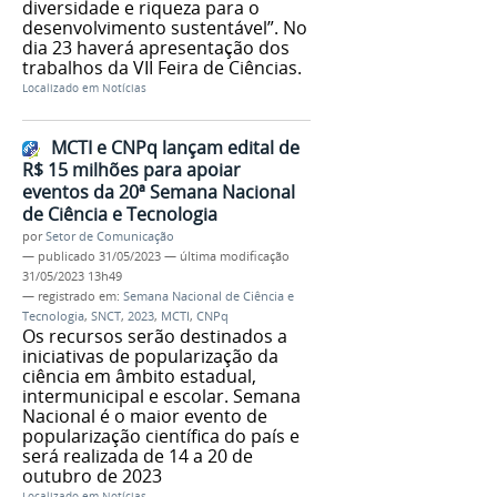
diversidade e riqueza para o
desenvolvimento sustentável”. No
dia 23 haverá apresentação dos
trabalhos da VII Feira de Ciências.
Localizado em
Notícias
MCTI e CNPq lançam edital de
R$ 15 milhões para apoiar
eventos da 20ª Semana Nacional
de Ciência e Tecnologia
por
Setor de Comunicação
—
publicado
31/05/2023
—
última modificação
31/05/2023 13h49
— registrado em:
Semana Nacional de Ciência e
Tecnologia
,
SNCT
,
2023
,
MCTI
,
CNPq
Os recursos serão destinados a
iniciativas de popularização da
ciência em âmbito estadual,
intermunicipal e escolar. Semana
Nacional é o maior evento de
popularização científica do país e
será realizada de 14 a 20 de
outubro de 2023
Localizado em
Notícias