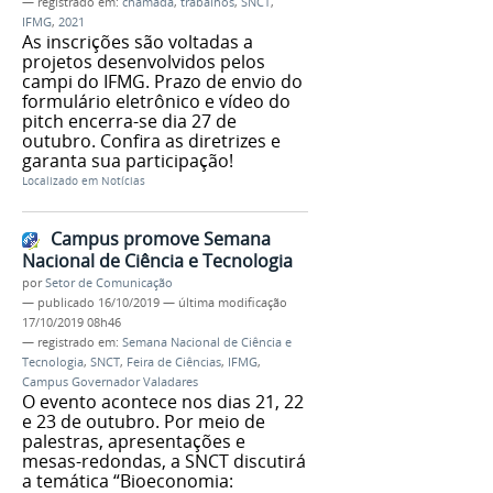
— registrado em:
chamada
,
trabalhos
,
SNCT
,
IFMG
,
2021
As inscrições são voltadas a
projetos desenvolvidos pelos
campi do IFMG. Prazo de envio do
formulário eletrônico e vídeo do
pitch encerra-se dia 27 de
outubro. Confira as diretrizes e
garanta sua participação!
Localizado em
Notícias
Campus promove Semana
Nacional de Ciência e Tecnologia
por
Setor de Comunicação
—
publicado
16/10/2019
—
última modificação
17/10/2019 08h46
— registrado em:
Semana Nacional de Ciência e
Tecnologia
,
SNCT
,
Feira de Ciências
,
IFMG
,
Campus Governador Valadares
O evento acontece nos dias 21, 22
e 23 de outubro. Por meio de
palestras, apresentações e
mesas-redondas, a SNCT discutirá
a temática “Bioeconomia: