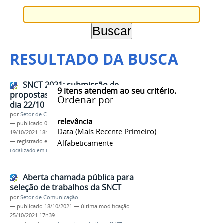
RESULTADO DA BUSCA
SNCT 2021: submissão de
9
itens atendem ao seu critério.
propostas de atividades vão até
Ordenar por
dia 22/10
por
Setor de Comunicação
relevância
—
publicado
05/10/2021
—
última modificação
Data (mais Recente Primeiro)
19/10/2021 18h16
— registrado em:
SNCT
Alfabeticamente
,
2021
,
IFMG
Localizado em
Notícias
Aberta chamada pública para
seleção de trabalhos da SNCT
por
Setor de Comunicação
—
publicado
18/10/2021
—
última modificação
25/10/2021 17h39