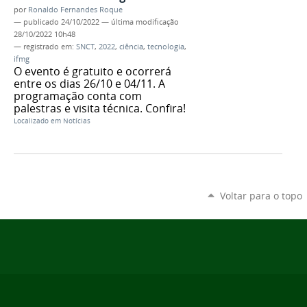
por
Ronaldo Fernandes Roque
—
publicado
24/10/2022
—
última modificação
28/10/2022 10h48
— registrado em:
SNCT
,
2022
,
ciência
,
tecnologia
,
ifmg
O evento é gratuito e ocorrerá
entre os dias 26/10 e 04/11. A
programação conta com
palestras e visita técnica. Confira!
Localizado em
Notícias
Voltar para o topo