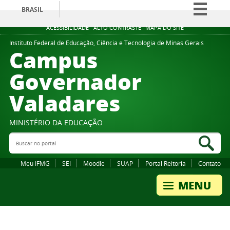
BRASIL
Simplifique!
ACESSIBILIDADE
ALTO CONTRASTE
MAPA DO SITE
Comunica BR
Instituto Federal de Educação, Ciência e Tecnologia de Minas Gerais
Campus
Participe
Governador
Acesso à informação
Valadares
Legislação
Canais
MINISTÉRIO DA EDUCAÇÃO
Buscar no portal
Bus
Meu IFMG
SEI
Moodle
SUAP
Portal Reitoria
Contato