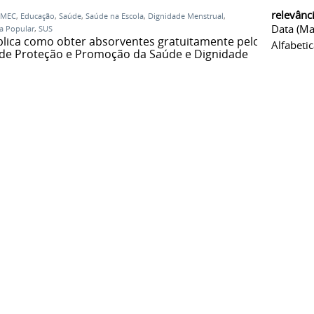
relevânc
MEC
,
Educação
,
Saúde
,
Saúde na Escola
,
Dignidade Menstrual
,
Data (ma
a Popular
,
SUS
plica como obter absorventes gratuitamente pelo
Alfabeti
de Proteção e Promoção da Saúde e Dignidade