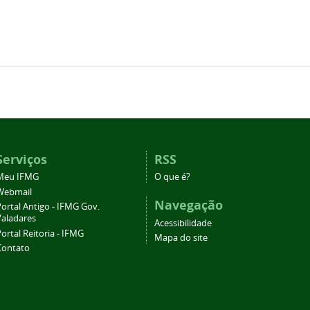
Serviços
RSS
Meu IFMG
O que é?
Webmail
Navegação
ortal Antigo - IFMG Gov.
Valadares
Acessibilidade
ortal Reitoria - IFMG
Mapa do site
Contato