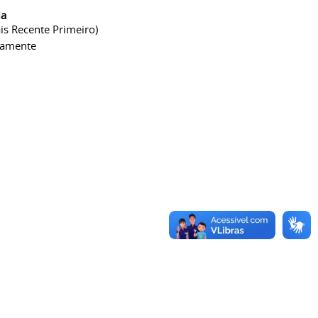
ia
is Recente Primeiro)
camente