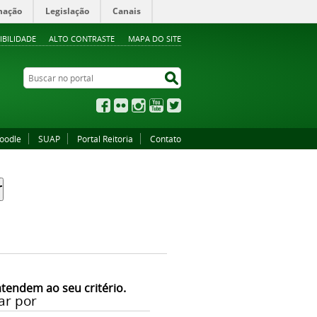
mação
Legislação
Canais
IBILIDADE
ALTO CONTRASTE
MAPA DO SITE
Buscar no portal
Buscar no portal
Facebook
Flickr
Instagram
YouTube
Twitter
oodle
SUAP
Portal Reitoria
Contato
atendem ao seu critério.
ar por