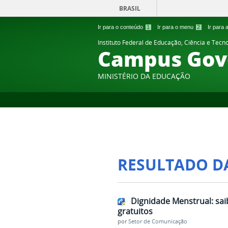
BRASIL
Ir para o conteúdo
1
Ir para o menu
2
Ir para
Instituto Federal de Educação, Ciência e Tecn
Campus Gov
MINISTÉRIO DA EDUCAÇÃO
RESULTADO D
Dignidade Menstrual: sai
gratuitos
por
Setor de Comunicação