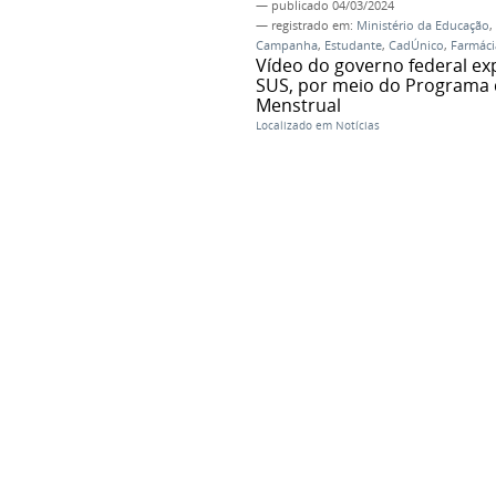
—
publicado
04/03/2024
— registrado em:
Ministério da Educação
,
Campanha
,
Estudante
,
CadÚnico
,
Farmáci
Vídeo do governo federal ex
SUS, por meio do Programa 
Menstrual
Localizado em
Notícias