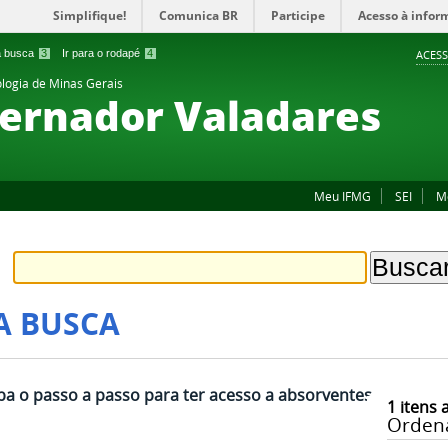
Simplifique!
Comunica BR
Participe
Acesso à infor
 a busca
3
Ir para o rodapé
4
ACESS
ologia de Minas Gerais
ernador Valadares
Meu IFMG
SEI
M
A BUSCA
ba o passo a passo para ter acesso a absorventes
1
itens 
Orden