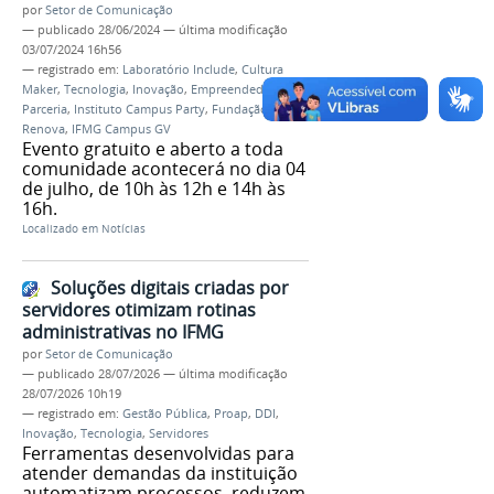
por
Setor de Comunicação
—
publicado
28/06/2024
—
última modificação
03/07/2024 16h56
— registrado em:
Laboratório Include
,
Cultura
Maker
,
Tecnologia
,
Inovação
,
Empreendedorismo
,
Parceria
,
Instituto Campus Party
,
Fundação
Renova
,
IFMG Campus GV
Evento gratuito e aberto a toda
comunidade acontecerá no dia 04
de julho, de 10h às 12h e 14h às
16h.
Localizado em
Notícias
Soluções digitais criadas por
servidores otimizam rotinas
administrativas no IFMG
por
Setor de Comunicação
—
publicado
28/07/2026
—
última modificação
28/07/2026 10h19
— registrado em:
Gestão Pública
,
Proap
,
DDI
,
Inovação
,
Tecnologia
,
Servidores
Ferramentas desenvolvidas para
atender demandas da instituição
automatizam processos, reduzem