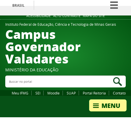
BRASIL
Simplifique!
ACESSIBILIDADE
ALTO CONTRASTE
MAPA DO SITE
Comunica BR
Instituto Federal de Educação, Ciência e Tecnologia de Minas Gerais
Campus
Participe
Governador
Acesso à informação
Valadares
Legislação
Canais
MINISTÉRIO DA EDUCAÇÃO
Buscar no portal
Bus
Meu IFMG
SEI
Moodle
SUAP
Portal Reitoria
Contato