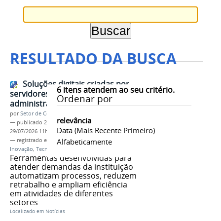
RESULTADO DA BUSCA
Soluções digitais criadas por
6
itens atendem ao seu critério.
servidores otimizam rotinas
Ordenar por
administrativas no IFMG
por
Setor de Comunicação
relevância
—
publicado
29/07/2026
—
última modificação
Data (mais Recente Primeiro)
29/07/2026 11h37
— registrado em:
Gestão Pública
Alfabeticamente
,
Proap
,
DDI
,
Inovação
,
Tecnologia
,
Servidores
Ferramentas desenvolvidas para
atender demandas da instituição
automatizam processos, reduzem
retrabalho e ampliam eficiência
em atividades de diferentes
setores
Localizado em
Notícias