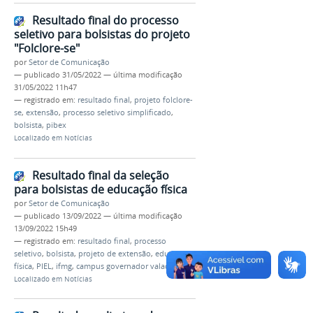
Resultado final do processo
seletivo para bolsistas do projeto
"Folclore-se"
por
Setor de Comunicação
—
publicado
31/05/2022
—
última modificação
31/05/2022 11h47
— registrado em:
resultado final
,
projeto folclore-
se
,
extensão
,
processo seletivo simplificado
,
bolsista
,
pibex
Localizado em
Notícias
Resultado final da seleção
para bolsistas de educação física
por
Setor de Comunicação
—
publicado
13/09/2022
—
última modificação
13/09/2022 15h49
— registrado em:
resultado final
,
processo
seletivo
,
bolsista
,
projeto de extensão
,
educação
física
,
PIEL
,
ifmg
,
campus governador valadares
Localizado em
Notícias