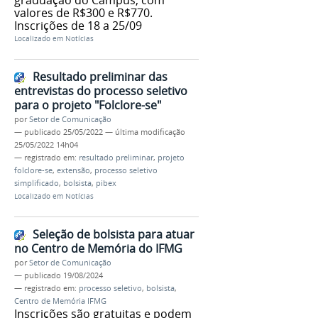
graduação do Campus, com
valores de R$300 e R$770.
Inscrições de 18 a 25/09
Localizado em
Notícias
Resultado preliminar das
entrevistas do processo seletivo
para o projeto "Folclore-se"
por
Setor de Comunicação
—
publicado
25/05/2022
—
última modificação
25/05/2022 14h04
— registrado em:
resultado preliminar
,
projeto
folclore-se
,
extensão
,
processo seletivo
simplificado
,
bolsista
,
pibex
Localizado em
Notícias
Seleção de bolsista para atuar
no Centro de Memória do IFMG
por
Setor de Comunicação
—
publicado
19/08/2024
— registrado em:
processo seletivo
,
bolsista
,
Centro de Memória IFMG
Inscrições são gratuitas e podem