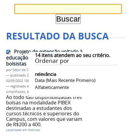
RESULTADO DA BUSCA
Projeto de extensão voltado à
14
itens atendem ao seu critério.
educação ambiental seleciona
Ordenar por
bolsistas
por
Setor de Comunicação
relevância
—
publicado
29/04/2022
—
última modificação
Data (mais Recente Primeiro)
02/05/2022 10h23
— registrado em:
extensão
Alfabeticamente
,
processo seletivo
simplificado
,
bolsista
,
pibex
,
projeto
,
folclore-se
Ao todo são disponibilizadas três
bolsas na modalidade PIBEX
destinadas a estudantes dos
cursos técnicos e superiores do
Campus, com valores que variam
de R$200 a 400.
Localizado em
Notícias