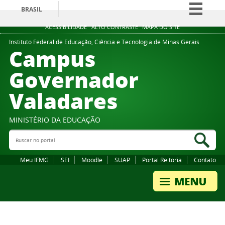
BRASIL
Simplifique!
ACESSIBILIDADE
ALTO CONTRASTE
MAPA DO SITE
Comunica BR
Instituto Federal de Educação, Ciência e Tecnologia de Minas Gerais
Campus
Participe
Governador
Acesso à informação
Valadares
Legislação
Canais
MINISTÉRIO DA EDUCAÇÃO
Buscar no portal
Bus
Meu IFMG
SEI
Moodle
SUAP
Portal Reitoria
Contato