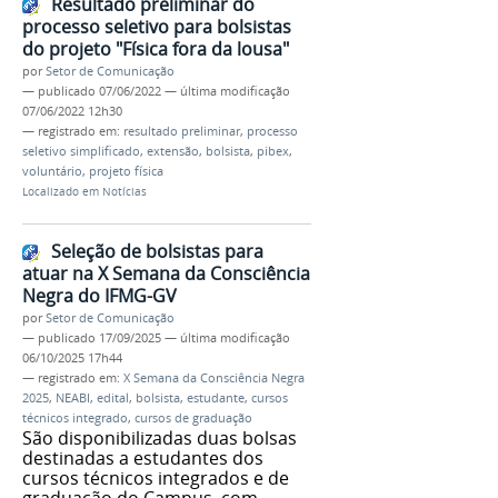
Resultado preliminar do
processo seletivo para bolsistas
do projeto "Física fora da lousa"
por
Setor de Comunicação
—
publicado
07/06/2022
—
última modificação
07/06/2022 12h30
— registrado em:
resultado preliminar
,
processo
seletivo simplificado
,
extensão
,
bolsista
,
pibex
,
voluntário
,
projeto física
Localizado em
Notícias
Seleção de bolsistas para
atuar na X Semana da Consciência
Negra do IFMG-GV
por
Setor de Comunicação
—
publicado
17/09/2025
—
última modificação
06/10/2025 17h44
— registrado em:
X Semana da Consciência Negra
2025
,
NEABI
,
edital
,
bolsista
,
estudante
,
cursos
técnicos integrado
,
cursos de graduação
São disponibilizadas duas bolsas
destinadas a estudantes dos
cursos técnicos integrados e de