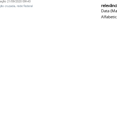
cação
21/09/2020 09h43
relevânc
ção cruzada
,
rede federal
Data (ma
Alfabeti