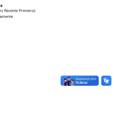
ia
is Recente Primeiro)
camente