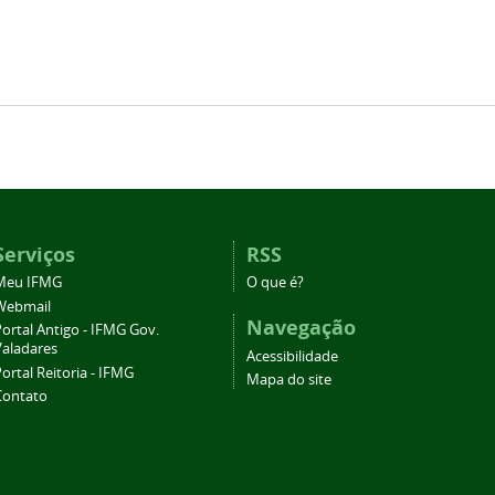
Serviços
RSS
Meu IFMG
O que é?
Webmail
Navegação
ortal Antigo - IFMG Gov.
Valadares
Acessibilidade
ortal Reitoria - IFMG
Mapa do site
Contato