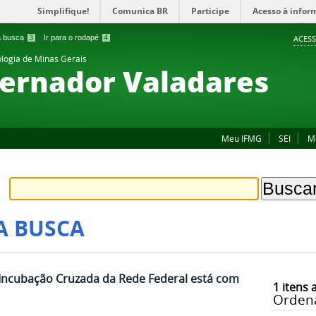
Simplifique!
Comunica BR
Participe
Acesso à infor
 a busca
3
Ir para o rodapé
4
ACESS
ologia de Minas Gerais
ernador Valadares
Meu IFMG
SEI
M
A BUSCA
 Incubação Cruzada da Rede Federal está com
1
itens 
Orden