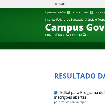
BRASIL
Ir para o conteúdo
1
Ir para o menu
2
Ir para
Instituto Federal de Educação, Ciência e Tecn
Campus Gov
MINISTÉRIO DA EDUCAÇÃO
RESULTADO D
Edital para Programa de
inscrições abertas
por
Setor de Comunicação