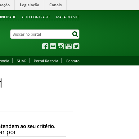
mação
Legislação
Canais
IBILIDADE
ALTO CONTRASTE
MAPA DO SITE
Buscar no portal
Buscar no portal
Facebook
Flickr
Instagram
YouTube
Twitter
oodle
SUAP
Portal Reitoria
Contato
atendem ao seu critério.
ar por