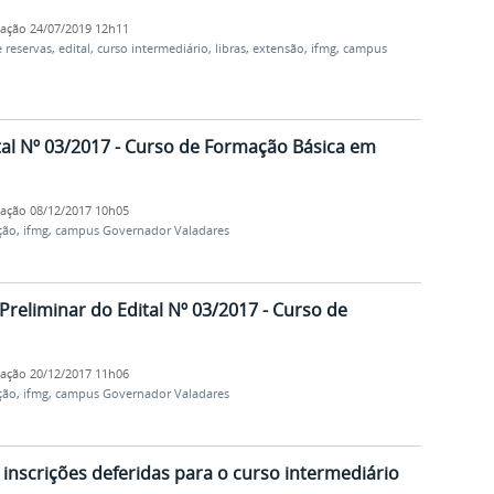
cação
24/07/2019 12h11
 reservas
,
edital
,
curso intermediário
,
libras
,
extensão
,
ifmg
,
campus
tal Nº 03/2017 - Curso de Formação Básica em
cação
08/12/2017 10h05
ção
,
ifmg
,
campus Governador Valadares
Preliminar do Edital Nº 03/2017 - Curso de
cação
20/12/2017 11h06
ção
,
ifmg
,
campus Governador Valadares
 inscrições deferidas para o curso intermediário