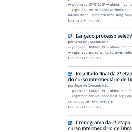
—
publicado
09/08/2019
—
última modifi
— registrado em:
resultado preliminar
,
ent
intermediário
,
libras
,
extensão
,
ifmg
,
camp
Localizado em
Notícias
Lançado processo seletiv
por
Setor de Comunicação
—
publicado
10/06/2019
—
última modifi
— registrado em:
edital
,
curso
,
intermediá
Localizado em
Notícias
Resultado final da 2ª etap
do curso intermediário de Li
por
Setor de Comunicação
—
publicado
13/08/2019
—
última modifi
— registrado em:
resultado final
,
segunda
campus governador valadares
Localizado em
Notícias
Cronograma da 2ª etapa de
curso intermediário de Libra