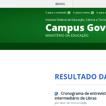
BRASIL
Ir para o conteúdo
1
Ir para o menu
2
Ir para
Instituto Federal de Educação, Ciência e Tecn
Campus Gov
MINISTÉRIO DA EDUCAÇÃO
RESULTADO D
Cronograma de entrevista
intermediário de Libras
por
Setor de Comunicação