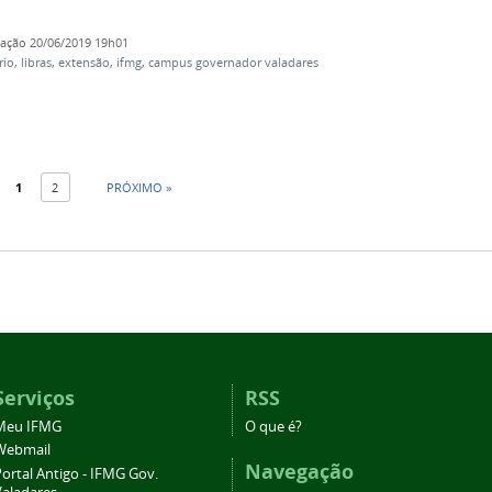
cação
20/06/2019 19h01
rio
,
libras
,
extensão
,
ifmg
,
campus governador valadares
1
2
PRÓXIMO »
Serviços
RSS
Meu IFMG
O que é?
Webmail
Navegação
ortal Antigo - IFMG Gov.