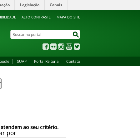
mação
Legislação
Canais
IBILIDADE
ALTO CONTRASTE
MAPA DO SITE
Buscar no portal
Buscar no portal
Facebook
Flickr
Instagram
YouTube
Twitter
oodle
SUAP
Portal Reitoria
Contato
 atendem ao seu critério.
ar por