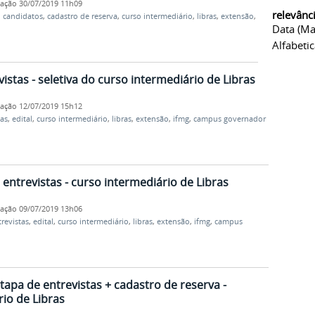
cação
30/07/2019 11h09
relevânc
,
candidatos
,
cadastro de reserva
,
curso intermediário
,
libras
,
extensão
,
Data (ma
Alfabeti
vistas - seletiva do curso intermediário de Libras
cação
12/07/2019 15h12
tas
,
edital
,
curso intermediário
,
libras
,
extensão
,
ifmg
,
campus governador
entrevistas - curso intermediário de Libras
cação
09/07/2019 13h06
revistas
,
edital
,
curso intermediário
,
libras
,
extensão
,
ifmg
,
campus
tapa de entrevistas + cadastro de reserva -
rio de Libras