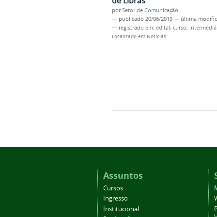
de Libras
por
Setor de Comunicação
—
publicado
20/06/2019
—
última modifi
— registrado em:
edital
,
curso
,
intermediá
Localizado em
Notícias
Assuntos
Cursos
Ingresso
Institucional
P