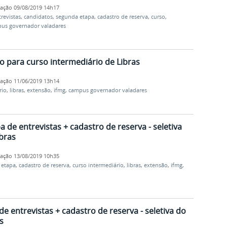
cação
09/08/2019 14h17
revistas
,
candidatos
,
segunda etapa
,
cadastro de reserva
,
curso
,
us governador valadares
o para curso intermediário de Libras
cação
11/06/2019 13h14
rio
,
libras
,
extensão
,
ifmg
,
campus governador valadares
a de entrevistas + cadastro de reserva - seletiva
bras
cação
13/08/2019 10h35
 etapa
,
cadastro de reserva
,
curso intermediário
,
libras
,
extensão
,
ifmg
,
 entrevistas + cadastro de reserva - seletiva do
s