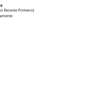
ia
is Recente Primeiro)
camente