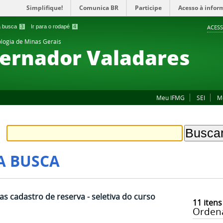
Simplifique!
Comunica BR
Participe
Acesso à infor
 a busca
3
Ir para o rodapé
4
ACESS
ologia de Minas Gerais
ernador Valadares
Meu IFMG
SEI
M
A BUSCA
s cadastro de reserva - seletiva do curso
11
itens
Orden