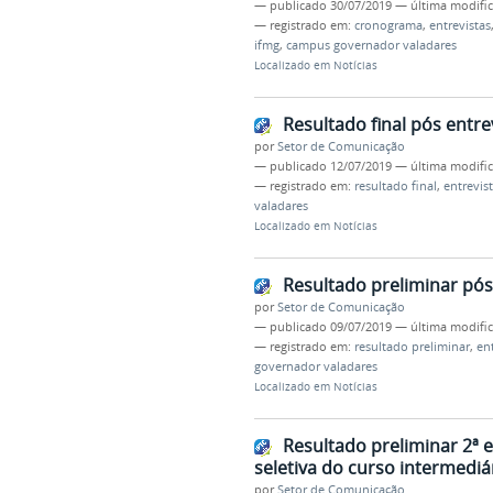
—
publicado
30/07/2019
—
última modifi
— registrado em:
cronograma
,
entrevistas
ifmg
,
campus governador valadares
Localizado em
Notícias
Resultado final pós entre
por
Setor de Comunicação
—
publicado
12/07/2019
—
última modifi
— registrado em:
resultado final
,
entrevis
valadares
Localizado em
Notícias
Resultado preliminar pós 
por
Setor de Comunicação
—
publicado
09/07/2019
—
última modifi
— registrado em:
resultado preliminar
,
ent
governador valadares
Localizado em
Notícias
Resultado preliminar 2ª e
seletiva do curso intermediá
por
Setor de Comunicação