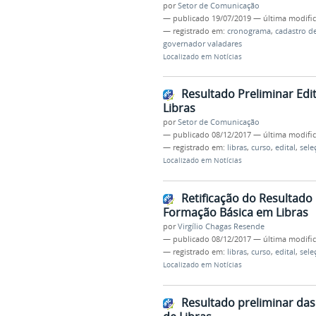
por
Setor de Comunicação
—
publicado
19/07/2019
—
última modifi
— registrado em:
cronograma
,
cadastro de
governador valadares
Localizado em
Notícias
Resultado Preliminar Edi
Libras
por
Setor de Comunicação
—
publicado
08/12/2017
—
última modifi
— registrado em:
libras
,
curso
,
edital
,
sele
Localizado em
Notícias
Retificação do Resultado 
Formação Básica em Libras
por
Virgílio Chagas Resende
—
publicado
08/12/2017
—
última modifi
— registrado em:
libras
,
curso
,
edital
,
sele
Localizado em
Notícias
Resultado preliminar das