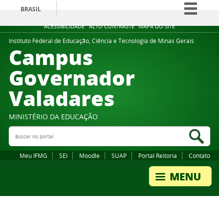
BRASIL
Simplifique!
ACESSIBILIDADE
ALTO CONTRASTE
MAPA DO SITE
Comunica BR
Instituto Federal de Educação, Ciência e Tecnologia de Minas Gerais
Campus
Participe
Governador
Acesso à informação
Valadares
Legislação
Canais
MINISTÉRIO DA EDUCAÇÃO
Buscar no portal
Bus
Meu IFMG
SEI
Moodle
SUAP
Portal Reitoria
Contato