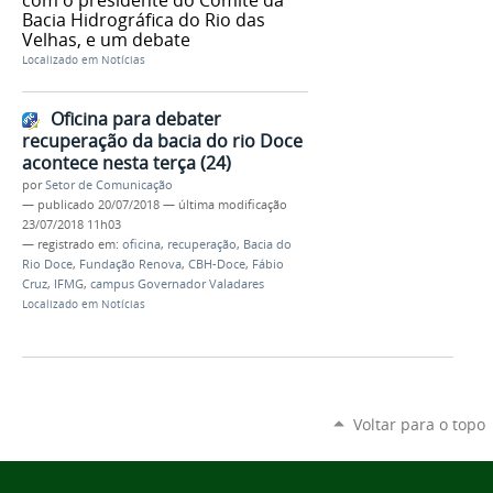
Bacia Hidrográfica do Rio das
Velhas, e um debate
Localizado em
Notícias
Oficina para debater
recuperação da bacia do rio Doce
acontece nesta terça (24)
por
Setor de Comunicação
—
publicado
20/07/2018
—
última modificação
23/07/2018 11h03
— registrado em:
oficina
,
recuperação
,
Bacia do
Rio Doce
,
Fundação Renova
,
CBH-Doce
,
Fábio
Cruz
,
IFMG
,
campus Governador Valadares
Localizado em
Notícias
Voltar para o topo