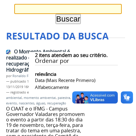
RESULTADO DA BUSCA
O Momento Ambiental é
2
itens atendem ao seu critério.
realizado com debate sobre a
Ordenar por
recuperação das Bacias
Hidrográficas
relevância
por
Ronaldo Fernandes Roque
Data (mais Recente Primeiro)
—
publicado
13/11/2019
—
última modificação
Alfabeticamente
13/11/2019 16h34
— registrado em:
meio ambiente
,
educação
ambiental
,
momento ambiental
,
palestra
,
debate
,
evento
,
nascentes
,
águas
,
recuperação
O CIAAT e o IFMG - Campus
Governador Valadares promovem
o evento a partir das 18:30 do dia
19 de novembro, terça-feira, para
tratar do tema em uma palestra,
com o presidente do Comitê da