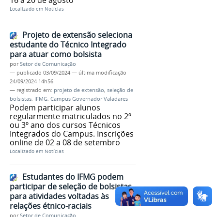
Localizado em
Notícias
Projeto de extensão seleciona
estudante do Técnico Integrado
para atuar como bolsista
por
Setor de Comunicação
—
publicado
03/09/2024
—
última modificação
24/09/2024 14h56
— registrado em:
projeto de extensão
,
seleção de
bolsistas
,
IFMG
,
Campus Governador Valadares
Podem participar alunos
regularmente matriculados no 2º
ou 3º ano dos cursos Técnicos
Integrados do Campus. Inscrições
online de 02 a 08 de setembro
Localizado em
Notícias
Estudantes do IFMG podem
participar de seleção de bolsistas
para atividades voltadas às
relações étnico-raciais
por
Setor de Comunicação