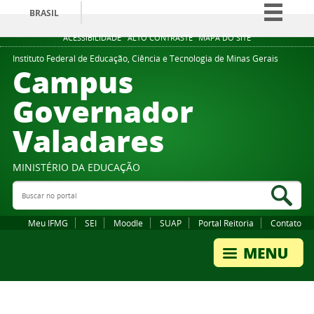
BRASIL
Simplifique!
ACESSIBILIDADE
ALTO CONTRASTE
MAPA DO SITE
Comunica BR
Instituto Federal de Educação, Ciência e Tecnologia de Minas Gerais
Campus
Participe
Governador
Acesso à informação
Valadares
Legislação
Canais
MINISTÉRIO DA EDUCAÇÃO
Buscar no portal
Bus
Meu IFMG
SEI
Moodle
SUAP
Portal Reitoria
Contato