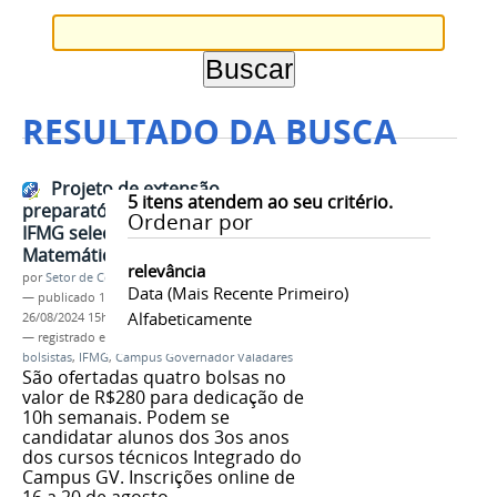
RESULTADO DA BUSCA
Projeto de extensão
5
itens atendem ao seu critério.
preparatório para o vestibular
Ordenar por
IFMG seleciona bolsistas de
Matemática e Português
relevância
por
Setor de Comunicação
Data (mais Recente Primeiro)
—
publicado
16/08/2024
—
última modificação
Alfabeticamente
26/08/2024 15h11
— registrado em:
projeto de extensão
,
seleção de
bolsistas
,
IFMG
,
Campus Governador Valadares
São ofertadas quatro bolsas no
valor de R$280 para dedicação de
10h semanais. Podem se
candidatar alunos dos 3os anos
dos cursos técnicos Integrado do
Campus GV. Inscrições online de
16 a 20 de agosto