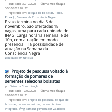
—
publicado
30/10/2025
—
última modificação
30/10/2025 20h27
— registrado em:
seleção de bolsistas
,
Pibex
,
Pibex Jr.
,
Semana da Consciência Negra
Prazo termina no dia 5 de
novembro. São ofertadas 18
vagas, uma para cada unidade do
IFMG. Carga horária semanal é de
10h, com atuação em modo
presencial. Há possibilidade de
atuação na Semana da
Consciência Negra
Localizado em
Notícias
Projeto de pesquisa voltado à
formação de pomares de
sementes seleciona bolsistas
por
Setor de Comunicação
—
publicado
19/02/2025
—
última modificação
28/02/2025 20h31
— registrado em:
projeto de pesquisa
,
seleção de
bolsistas
,
cursos superiores
,
cursos técnicos
integrado
,
ifmg
,
campus governador valadares