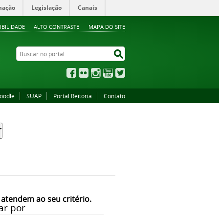
mação
Legislação
Canais
IBILIDADE
ALTO CONTRASTE
MAPA DO SITE
Buscar no portal
Buscar no portal
Facebook
Flickr
Instagram
YouTube
Twitter
oodle
SUAP
Portal Reitoria
Contato
 atendem ao seu critério.
ar por