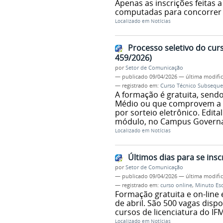
Apenas as inscrições feitas a
computadas para concorrer 
Localizado em
Notícias
Processo seletivo do cur
459/2026)
por
Setor de Comunicação
—
publicado
09/04/2026
—
última modifi
— registrado em:
Curso Técnico Subseque
A formação é gratuita, sendo
Médio ou que comprovem a co
por sorteio eletrônico. Edita
módulo, no Campus Governado
Localizado em
Notícias
Últimos dias para se ins
por
Setor de Comunicação
—
publicado
09/04/2026
—
última modifi
— registrado em:
curso online
,
Minuto Esc
Formação gratuita e on-line
de abril. São 500 vagas disp
cursos de licenciatura do IF
Localizado em
Notícias