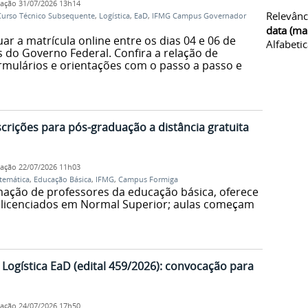
cação
31/07/2026 13h14
Relevânc
Curso Técnico Subsequente
,
Logística
,
EaD
,
IFMG Campus Governador
data (ma
ar a matrícula online entre os dias 04 e 06 de
Alfabeti
s do Governo Federal. Confira a relação de
mulários e orientações com o passo a passo e
rições para pós-graduação a distância gratuita
cação
22/07/2026 11h03
temática
,
Educação Básica
,
IFMG
,
Campus Formiga
rmação de professores da educação básica, oferece
 licenciados em Normal Superior; aulas começam
ogística EaD (edital 459/2026): convocação para
cação
24/07/2026 17h50