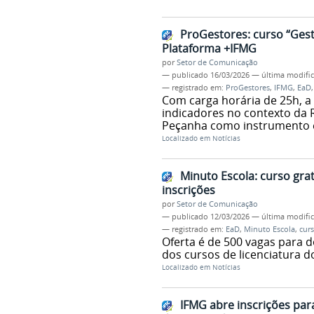
ProGestores: curso “Gest
Plataforma +IFMG
por
Setor de Comunicação
—
publicado
16/03/2026
—
última modifi
— registrado em:
ProGestores
,
IFMG
,
EaD
Com carga horária de 25h, a
indicadores no contexto da 
Peçanha como instrumento e
Localizado em
Notícias
Minuto Escola: curso gra
inscrições
por
Setor de Comunicação
—
publicado
12/03/2026
—
última modifi
— registrado em:
EaD
,
Minuto Escola
,
cur
Oferta é de 500 vagas para d
dos cursos de licenciatura 
Localizado em
Notícias
IFMG abre inscrições pa