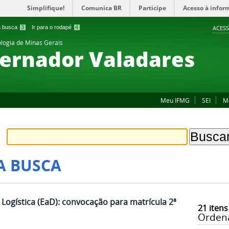
Simplifique!
Comunica BR
Participe
Acesso à infor
 a busca
3
Ir para o rodapé
4
ACESS
ologia de Minas Gerais
ernador Valadares
Meu IFMG
SEI
M
A BUSCA
ogística (EaD): convocação para matrícula 2ª
21
itens
Orden