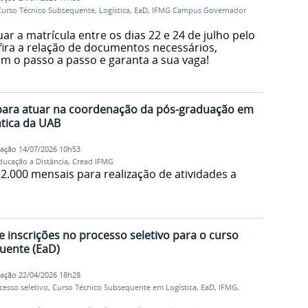
Curso Técnico Subsequente
,
Logística
,
EaD
,
IFMG Campus Governador
ar a matrícula entre os dias 22 e 24 de julho pelo
fira a relação de documentos necessários,
om o passo a passo e garanta a sua vaga!
 para atuar na coordenação da pós-graduação em
tica da UAB
cação
14/07/2026 10h53
ducação a Distância
,
Cread IFMG
2.000 mensais para realização de atividades a
 inscrições no processo seletivo para o curso
uente (EaD)
cação
22/04/2026 18h28
cesso seletivo
,
Curso Técnico Subsequente em Logística
,
EaD
,
IFMG
,