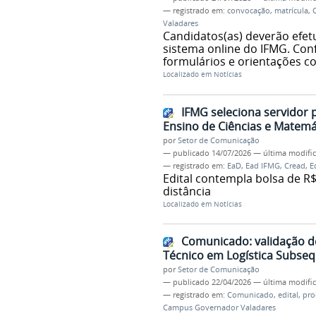
— registrado em:
convocação
,
matrícula
,
Valadares
Candidatos(as) deverão efetu
sistema online do IFMG. Con
formulários e orientações c
Localizado em
Notícias
IFMG seleciona servidor
Ensino de Ciências e Matemá
por
Setor de Comunicação
—
publicado
14/07/2026
—
última modifi
— registrado em:
EaD
,
Ead IFMG
,
Cread
,
E
Edital contempla bolsa de R$
distância
Localizado em
Notícias
Comunicado: validação de
Técnico em Logística Subseq
por
Setor de Comunicação
—
publicado
22/04/2026
—
última modifi
— registrado em:
Comunicado
,
edital
,
pro
Campus Governador Valadares