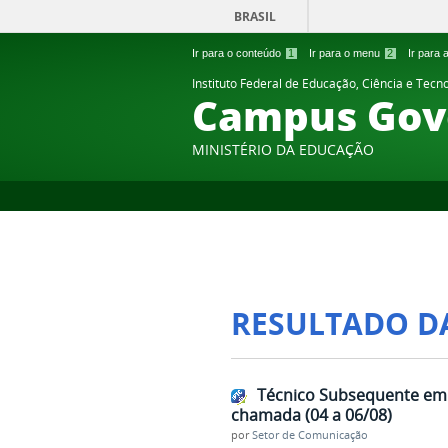
BRASIL
Ir para o conteúdo
1
Ir para o menu
2
Ir para
Instituto Federal de Educação, Ciência e Tecn
Campus Gov
MINISTÉRIO DA EDUCAÇÃO
RESULTADO D
Técnico Subsequente em L
chamada (04 a 06/08)
por
Setor de Comunicação