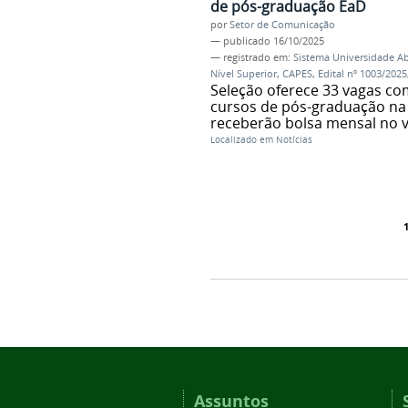
de pós-graduação EaD
por
Setor de Comunicação
—
publicado
16/10/2025
— registrado em:
Sistema Universidade Ab
Nível Superior
,
CAPES
,
Edital nº 1003/2025
Seleção oferece 33 vagas co
cursos de pós-graduação na 
receberão bolsa mensal no v
Localizado em
Notícias
Assuntos