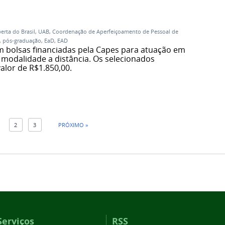
erta do Brasil
,
UAB
,
Coordenação de Aperfeiçoamento de Pessoal de
,
pós-graduação
,
EaD
,
EAD
m bolsas financiadas pela Capes para atuação em
modalidade a distância. Os selecionados
alor de R$1.850,00.
1
2
3
PRÓXIMO »
Serviços
RSS