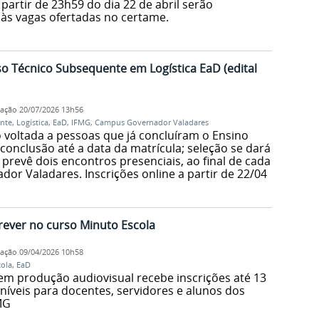
 partir de 23h59 do dia 22 de abril serão
às vagas ofertadas no certame.
so Técnico Subsequente em Logística EaD (edital
cação
20/07/2026 13h56
nte
,
Logística
,
EaD
,
IFMG
,
Campus Governador Valadares
 voltada a pessoas que já concluíram o Ensino
nclusão até a data da matrícula; seleção se dará
l prevê dois encontros presenciais, ao final de cada
r Valadares. Inscrições online a partir de 22/04
crever no curso Minuto Escola
cação
09/04/2026 10h58
ola
,
EaD
 em produção audiovisual recebe inscrições até 13
oníveis para docentes, servidores e alunos dos
MG