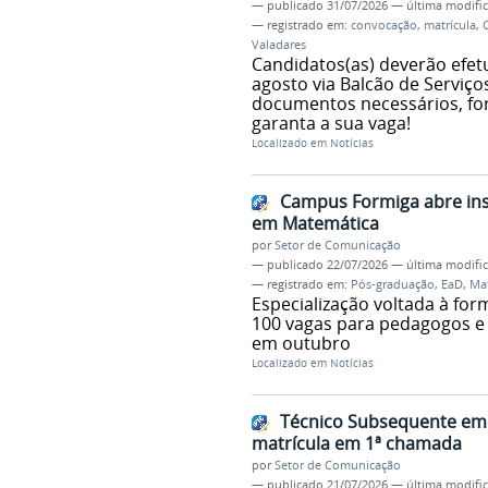
—
publicado
31/07/2026
—
última modifi
— registrado em:
convocação
,
matrícula
,
Valadares
Candidatos(as) deverão efetu
agosto via Balcão de Serviço
documentos necessários, for
garanta a sua vaga!
Localizado em
Notícias
Campus Formiga abre insc
em Matemática
por
Setor de Comunicação
—
publicado
22/07/2026
—
última modifi
— registrado em:
Pós-graduação
,
EaD
,
Ma
Especialização voltada à fo
100 vagas para pedagogos e
em outubro
Localizado em
Notícias
Técnico Subsequente em L
matrícula em 1ª chamada
por
Setor de Comunicação
—
publicado
21/07/2026
—
última modifi