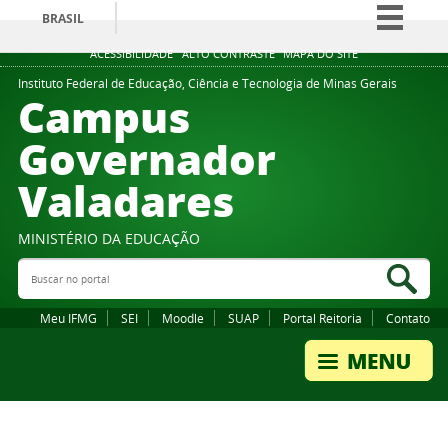
BRASIL
Simplifique!
ACESSIBILIDADE
ALTO CONTRASTE
MAPA DO SITE
Comunica BR
Instituto Federal de Educação, Ciência e Tecnologia de Minas Gerais
Campus
Participe
Governador
Acesso à informação
Valadares
Legislação
Canais
MINISTÉRIO DA EDUCAÇÃO
Buscar no portal
Bus
Meu IFMG
SEI
Moodle
SUAP
Portal Reitoria
Contato