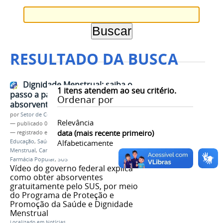
RESULTADO DA BUSCA
Dignidade Menstrual: saiba o
1
itens atendem ao seu critério.
passo a passo para ter acesso a
Ordenar por
absorventes gratuitos
por
Setor de Comunicação
Relevância
—
publicado
04/03/2024
data (mais recente primeiro)
— registrado em:
Ministério da Educação
,
MEC
,
Educação
,
Saúde
,
Saúde na Escola
Alfabeticamente
,
Dignidade
Menstrual
,
Campanha
,
Estudante
,
CadÚnico
,
Farmácia Popular
,
SUS
Vídeo do governo federal explica
como obter absorventes
gratuitamente pelo SUS, por meio
do Programa de Proteção e
Promoção da Saúde e Dignidade
Menstrual
Localizado em
Notícias