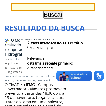
RESULTADO DA BUSCA
O Momento Ambiental é
2
itens atendem ao seu critério.
realizado com debate sobre a
Ordenar por
recuperação das Bacias
Hidrográficas
Relevância
por
Ronaldo Fernandes Roque
data (mais recente primeiro)
—
publicado
13/11/2019
—
última modificação
Alfabeticamente
13/11/2019 16h34
— registrado em:
meio ambiente
,
educação
ambiental
,
momento ambiental
,
palestra
,
debate
,
evento
,
nascentes
,
águas
,
recuperação
O CIAAT e o IFMG - Campus
Governador Valadares promovem
o evento a partir das 18:30 do dia
19 de novembro, terça-feira, para
tratar do tema em uma palestra,
com o presidente do Comitê da