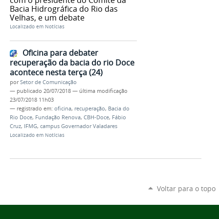
Bacia Hidrográfica do Rio das
Velhas, e um debate
Localizado em
Notícias
Oficina para debater
recuperação da bacia do rio Doce
acontece nesta terça (24)
por
Setor de Comunicação
—
publicado
20/07/2018
—
última modificação
23/07/2018 11h03
— registrado em:
oficina
,
recuperação
,
Bacia do
Rio Doce
,
Fundação Renova
,
CBH-Doce
,
Fábio
Cruz
,
IFMG
,
campus Governador Valadares
Localizado em
Notícias
Voltar para o topo