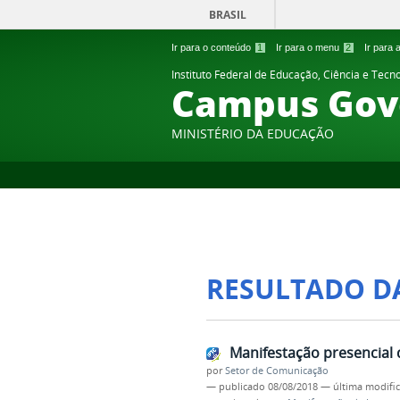
BRASIL
Ir para o conteúdo
1
Ir para o menu
2
Ir para
Instituto Federal de Educação, Ciência e Tecn
Campus Gov
MINISTÉRIO DA EDUCAÇÃO
RESULTADO D
Manifestação presencial 
por
Setor de Comunicação
—
publicado
08/08/2018
—
última modifi