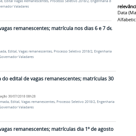
se
,
Edital Vagas Remanescentes
,
Processo Seletivo 2018/2
,
Engenharia de
relevânc
ernador Valadares
Data (ma
Alfabeti
vagas remanescentes; matrícula nos dias 6 e 7 de
mada
,
Edital
,
Vagas remanescentes
,
Processo Seletivo 2018/2
,
Engenharia
Governador Valadares
do edital de vagas remanescentes; matrículas 30
cação
30/07/2018 08h28
amada
,
Edital
,
Vagas remanescentes
,
Processo Seletivo 2018/2
,
Engenharia
Governador Valadares
vagas remanescentes; matrículas dia 1º de agosto