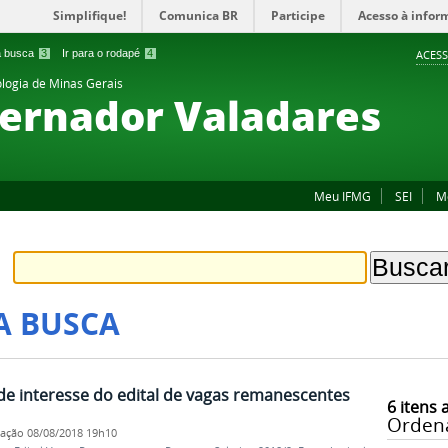
Simplifique!
Comunica BR
Participe
Acesso à infor
 a busca
3
Ir para o rodapé
4
ACESS
ologia de Minas Gerais
ernador Valadares
Meu IFMG
SEI
M
A BUSCA
de interesse do edital de vagas remanescentes
6
itens 
Orden
cação
08/08/2018 19h10