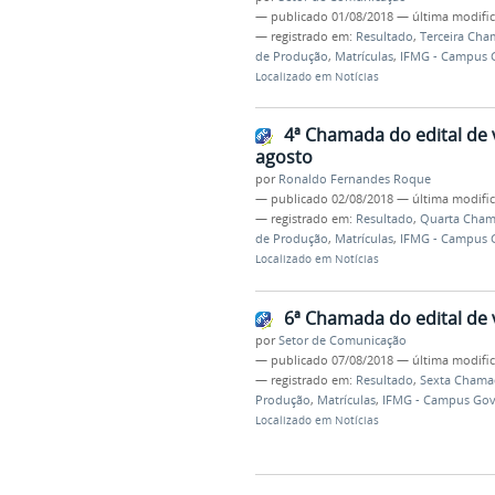
—
publicado
01/08/2018
—
última modifi
— registrado em:
Resultado
,
Terceira Ch
de Produção
,
Matrículas
,
IFMG - Campus 
Localizado em
Notícias
4ª Chamada do edital de 
agosto
por
Ronaldo Fernandes Roque
—
publicado
02/08/2018
—
última modifi
— registrado em:
Resultado
,
Quarta Cha
de Produção
,
Matrículas
,
IFMG - Campus 
Localizado em
Notícias
6ª Chamada do edital de
por
Setor de Comunicação
—
publicado
07/08/2018
—
última modifi
— registrado em:
Resultado
,
Sexta Chama
Produção
,
Matrículas
,
IFMG - Campus Gov
Localizado em
Notícias