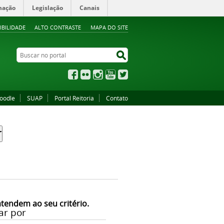
mação
Legislação
Canais
IBILIDADE
ALTO CONTRASTE
MAPA DO SITE
Buscar no portal
Buscar no portal
Facebook
Flickr
Instagram
YouTube
Twitter
oodle
SUAP
Portal Reitoria
Contato
atendem ao seu critério.
ar por