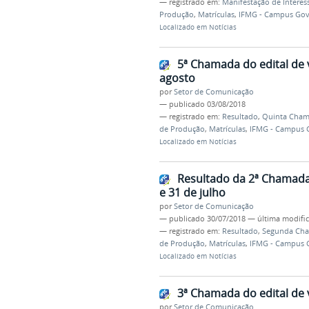
— registrado em:
Manifestação de Interes
Produção
,
Matrículas
,
IFMG - Campus Gov
Localizado em
Notícias
5ª Chamada do edital de 
agosto
por
Setor de Comunicação
—
publicado
03/08/2018
— registrado em:
Resultado
,
Quinta Cha
de Produção
,
Matrículas
,
IFMG - Campus 
Localizado em
Notícias
Resultado da 2ª Chamada 
e 31 de julho
por
Setor de Comunicação
—
publicado
30/07/2018
—
última modifi
— registrado em:
Resultado
,
Segunda Ch
de Produção
,
Matrículas
,
IFMG - Campus 
Localizado em
Notícias
3ª Chamada do edital de 
por
Setor de Comunicação