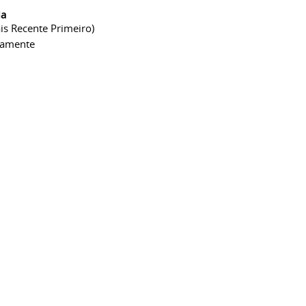
ia
is Recente Primeiro)
camente