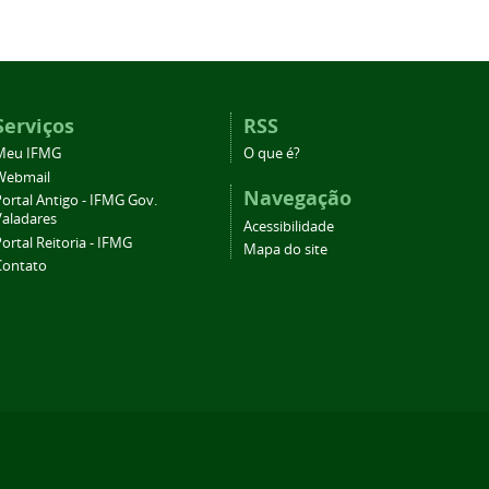
Serviços
RSS
Meu IFMG
O que é?
Webmail
Navegação
ortal Antigo - IFMG Gov.
Valadares
Acessibilidade
ortal Reitoria - IFMG
Mapa do site
Contato